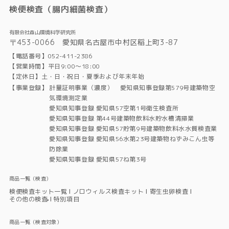
検便検査（腸内細菌検査）
有限会社森山環境科学研究所
〒453-0066 愛知県名古屋市中村区稲上町3-87
【電話番号】052-411-2386
【営業時間】平日9:00～18:00
【定休日】土・日・祝日・夏季および年末年始
【事業登録】
計量証明事業（濃度） 愛知県知事登録第579号建築物空
気環境測定業
愛知県知事登録 愛知県57空第1号衛生検査所
愛知県知事登録 第44号建築物飲料水貯水槽清掃業
愛知県知事登録 愛知県57貯第9号建築物飲料水水質検査業
愛知県知事登録 愛知県56水第23号建築物ねずみこん虫等
防除業
愛知県知事登録 愛知県57ね第3号
商品一覧（検査）
検便検査キット一覧
ノロウィルス検査キット
寄生虫卵検査
その他の検査
特別項目
商品一覧（検査対象）