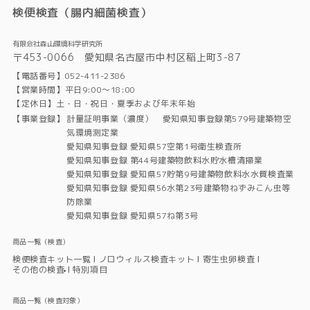
検便検査（腸内細菌検査）
有限会社森山環境科学研究所
〒453-0066 愛知県名古屋市中村区稲上町3-87
【電話番号】052-411-2386
【営業時間】平日9:00～18:00
【定休日】土・日・祝日・夏季および年末年始
【事業登録】
計量証明事業（濃度） 愛知県知事登録第579号建築物空
気環境測定業
愛知県知事登録 愛知県57空第1号衛生検査所
愛知県知事登録 第44号建築物飲料水貯水槽清掃業
愛知県知事登録 愛知県57貯第9号建築物飲料水水質検査業
愛知県知事登録 愛知県56水第23号建築物ねずみこん虫等
防除業
愛知県知事登録 愛知県57ね第3号
商品一覧（検査）
検便検査キット一覧
ノロウィルス検査キット
寄生虫卵検査
その他の検査
特別項目
商品一覧（検査対象）