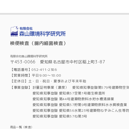
検便検査（腸内細菌検査）
有限会社森山環境科学研究所
〒453-0066 愛知県名古屋市中村区稲上町3-87
【電話番号】052-411-2386
【営業時間】平日9:00～18:00
【定休日】土・日・祝日・夏季および年末年始
【事業登録】
計量証明事業（濃度） 愛知県知事登録第579号建築物空
愛知県知事登録 愛知県57空第1号衛生検査所
愛知県知事登録 第44号建築物飲料水貯水槽清掃業
愛知県知事登録 愛知県57貯第9号建築物飲料水水質検査業
愛知県知事登録 愛知県56水第23号建築物ねずみこん虫等
愛知県知事登録 愛知県57ね第3号
商品一覧（検査）