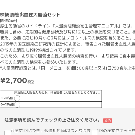
検便 腸管出血性大腸菌セット
[EHECset]
厚生労働省のガイドライン『大量調理施設衛生管理マニュアル』では、
職員も含め、定期的な健康診断及び月に1回以上の検便を受けること。
また、必要に応じ10月から3月にはノロウイルスの検査を含めること
2015年の国立感染症研究所の統計によると、報告された腸管出血性大腸菌
の他の血清型も約19%検出されています。
このため、より広く腸管出血性大腸菌の検査を行い、より確実に食中毒を予
べての血清型の検査をお勧めいたします。
*大量調理施設とは:「同一メニューを1回300食以上又は1日750食以
¥2,700
税込
注文数に人数を入力の上、注文数欄に人数を入力してください。
1～5名様
6～15名様
注意事項を読んでチェックの上ご注文ください。
必須
ご注文1回につき、返送用封筒は1つとなりま
1回の注文でキット