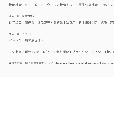
検便検査キット一覧
ノロウィルス検査キット
寄生虫卵検査
その他の
商品一覧（検査対象）
食品加工・製造業
食品卸売・製造業
飲食店
宿泊施設
福祉施設
建
商品一覧（ペット）
ペットの下痢の原因は？
よくあるご質問
ご利用ガイド
会社概要
プライバシーポリシー
特定
©
検便検査・腸内細菌検査キットならMoriyama Environmental Wellness Laboratori