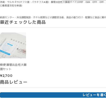
赤痢・サルモネラ(チフス菌・パラチフスA菌)・腸管出血性大腸菌すべて(O157・O26・O111・O9
ロ毒素産生性を検査)
給食センター・弁当調理施設・ホテル厨房などの調理担当者、食品の盛り付け・配膳など食品に触
最近チェックした商品
検便 腸管出血性大腸
菌セット
¥2,700
商品レビュー
レビューを書