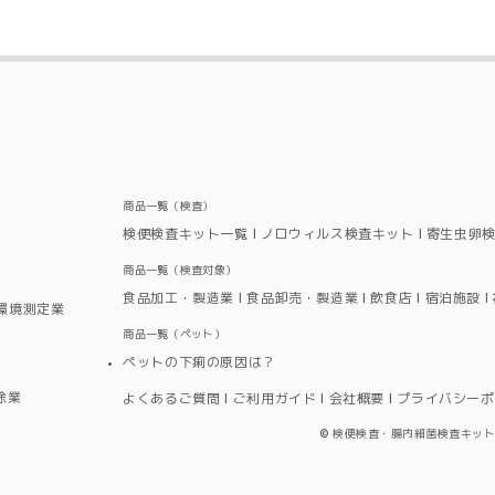
）
商品一覧（検査）
検便検査キット一覧
ノロウィルス検査キット
寄生虫卵
商品一覧（検査対象）
食品加工・製造業
食品卸売・製造業
飲食店
宿泊施設
環境測定業
商品一覧（ペット）
ペットの下痢の原因は？
除業
よくあるご質問
ご利用ガイド
会社概要
プライバシーポ
©
検便検査・腸内細菌検査キットならMoriy