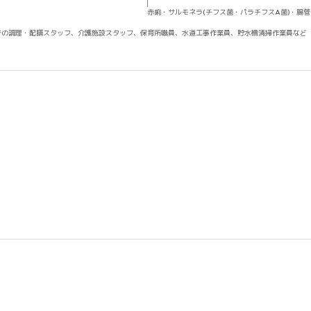
赤痢・サルモネラ(チフス菌・パラチフスA菌)・腸管出
での調理・配膳スタッフ、介護施設スタッフ、保育所職員、水道工事作業員、貯水槽清掃作業員など