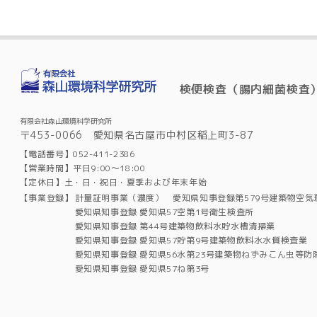
検便検査（腸内細菌検査
有限会社森山環境科学研究所
〒453-0066 愛知県名古屋市中村区稲上町3-87
【電話番号】052-411-2386
【営業時間】平日9:00～18:00
【定休日】土・日・祝日・夏季および年末年始
【事業登録】
計量証明事業（濃度） 愛知県知事登録第579号建築物空気
愛知県知事登録 愛知県57空第1号衛生検査所
愛知県知事登録 第44号建築物飲料水貯水槽清掃業
愛知県知事登録 愛知県57貯第9号建築物飲料水水質検査業
愛知県知事登録 愛知県56水第23号建築物ねずみこん虫等防
愛知県知事登録 愛知県57ね第3号