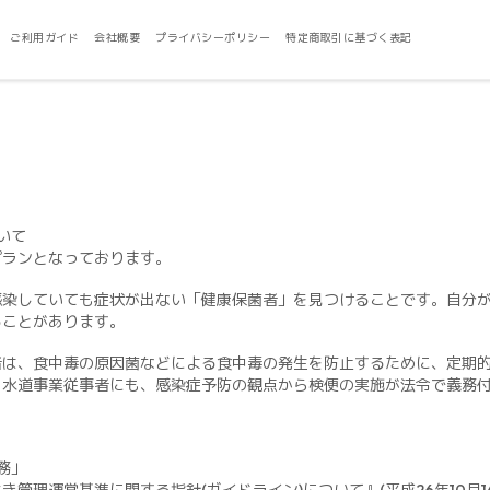
ご利用ガイド
会社概要
プライバシーポリシー
特定商取引に基づく表記
いて
プランとなっております。
感染していても症状が出ない「健康保菌者」を見つけることです。自分
ることがあります。
者は、食中毒の原因菌などによる食中毒の発生を防止するために、定期
、水道事業従事者にも、感染症予防の観点から検便の実施が法令で義務
務」