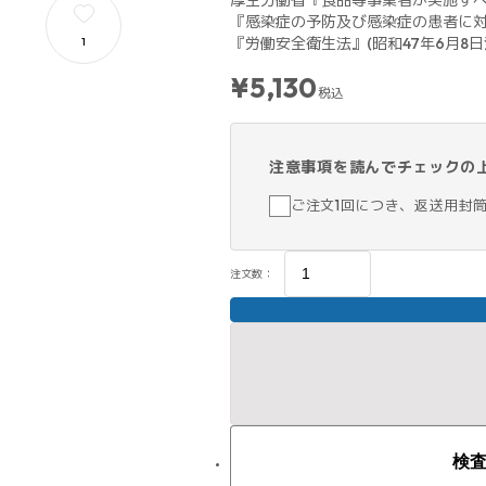
厚生労働省『食品等事業者が実施すべき
『感染症の予防及び感染症の患者に対する
『労働安全衛生法』(昭和47年6月8日法
1
¥5,130
税込
注意事項を読んでチェックの
ご注文1回につき、返送用封
注文数：
検