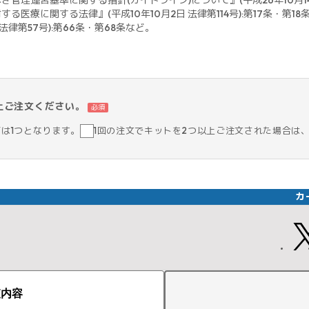
管理運営基準に関する指針(ガイドライン)について』(平成26年10月14
医療に関する法律』(平成10年10月2日 法律第114号):第17条・第18
律第57号):第66条・第68条など。
上ご注文ください。
必須
筒は1つとなります。
1回の注文でキットを2つ以上ご注文された場合は
カ
査内容