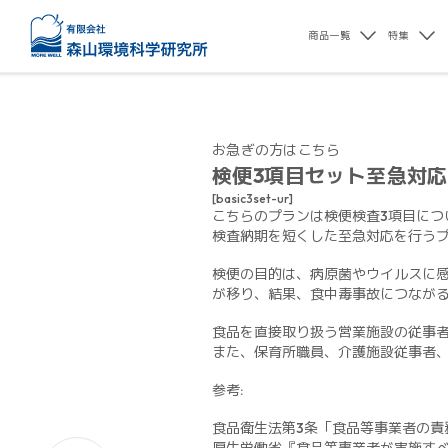
商品一覧
特集
お急ぎの方はこちら
検便3項目セット至急対応
[basic3set-ur]
こちらのプランは検便検査3項目につ
検査納期を短くした至急対応を行う
検便の目的は、病原菌やウイルスに
が移り、結果、食中毒事故につなが
食品を直接取り扱う営業施設の従事
また、保育所職員、介護施設従事者
参考:
食品衛生法第3条「食品等事業者の責