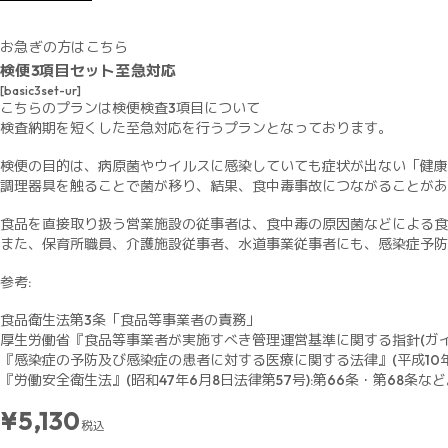
お急ぎの方はこちら
検便3項目セット至急対応
[basic3set-ur]
こちらのプランは検便検査3項目について
検査納期を短くした至急対応を行うプランとなっております。
検便の目的は、病原菌やウイルスに感染していても症状が出ない「健康
調理器具を触ることで菌が移り、結果、食中毒事故につながることがあ
食品を直接取り扱う営業施設の従事者は、食中毒の原因菌などによる食
また、保育所職員、介護施設従事者、水道事業従事者にも、感染症予防
参考:
食品衛生法第3条「食品等事業者の責務」
厚生労働省『食品等事業者が実施すべき管理運営基準に関する指針(ガイドラ
『感染症の予防及び感染症の患者に対する医療に関する法律』(平成10年10月
『労働安全衛生法』(昭和47年6月8日法律第57号):第66条・第68条な
¥5,130
税込