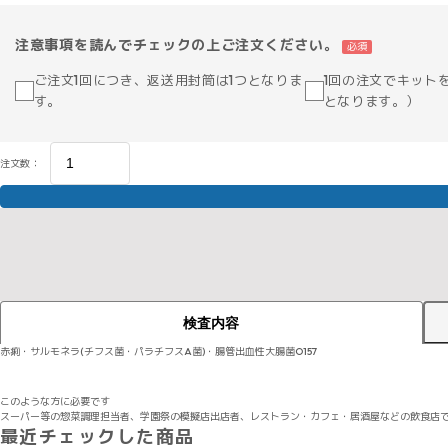
注意事項を読んでチェックの上ご注文ください。
必須
ご注文1回につき、返送用封筒は1つとなりま
1回の注文でキット
す。
となります。）
注文数：
検査内容
赤痢・サルモネラ(チフス菌・パラチフスA菌)・腸管出血性大腸菌O157
このような方に必要です
スーパー等の惣菜調理担当者、学園祭の模擬店出店者、レストラン・カフェ・居酒屋などの飲食店
最近チェックした商品