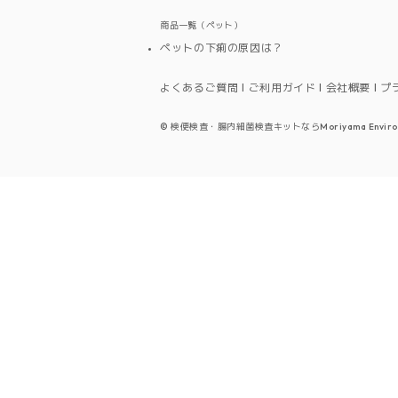
商品一覧（ペット）
ペットの下痢の原因は？
よくあるご質問
ご利用ガイド
会社概要
プ
©
検便検査・腸内細菌検査キットならMoriyama Environmenta