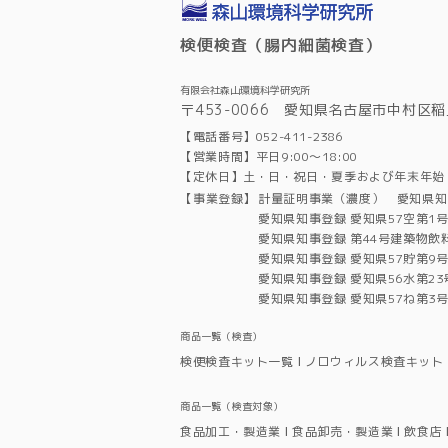
検便検査（腸内細菌検査）
有限会社森山環境科学研究所
〒453-0066 愛知県名古屋市中村区稲
【電話番号】052-411-2386
【営業時間】平日9:00～18:00
【定休日】土・日・祝日・夏季および年末年始
【事業登録】
計量証明事業（濃度） 愛知県知
愛知県知事登録 愛知県57空第1
愛知県知事登録 第44号建築物飲
愛知県知事登録 愛知県57貯第9
愛知県知事登録 愛知県56水第2
愛知県知事登録 愛知県57ね第3
商品一覧（検査）
検便検査キット一覧
ノロウィルス検査キット
商品一覧（検査対象）
食品加工・製造業
食品卸売・製造業
飲食店