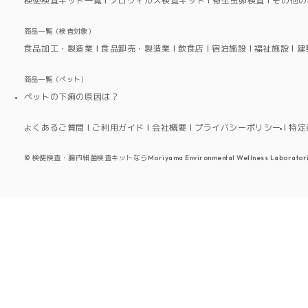
検便検査キット一覧
ノロウィルス検査キット
寄生虫卵検査
その他の
商品一覧（検査対象）
食品加工・製造業
食品卸売・製造業
飲食店
宿泊施設
福祉施設
建
商品一覧（ペット）
ペットの下痢の原因は？
よくあるご質問
ご利用ガイド
会社概要
プライバシーポリシー
特定
©
検便検査・腸内細菌検査キットならMoriyama Environmental Wellness Laboratori