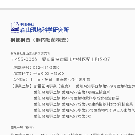
検便検査（腸内細菌検査）
有限会社森山環境科学研究所
〒453-0066 愛知県名古屋市中村区稲上町3-87
【電話番号】052-411-2386
【営業時間】平日9:00～18:00
【定休日】土・日・祝日・夏季および年末年始
【事業登録】
計量証明事業（濃度） 愛知県知事登録第579号建築物空
愛知県知事登録 愛知県57空第1号衛生検査所
愛知県知事登録 第44号建築物飲料水貯水槽清掃業
愛知県知事登録 愛知県57貯第9号建築物飲料水水質検査業
愛知県知事登録 愛知県56水第23号建築物ねずみこん虫等
愛知県知事登録 愛知県57ね第3号
商品一覧（検査）