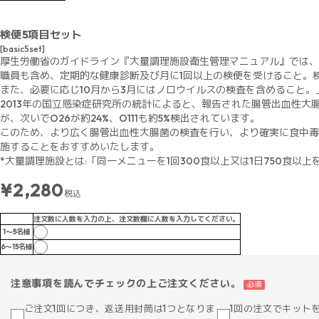
検便5項目セット
[basic5set]
厚生労働省のガイドライン『大量調理施設衛生管理マニュアル』では、
職員も含め、定期的な健康診断及び月に1回以上の検便を受けること。
また、必要に応じ10月から3月にはノロウイルスの検査を含めること
2013年の国立感染症研究所の統計によると、報告された腸管出血性大腸
が、次いでO26が約24%、O111も約5%検出されています。
このため、より広く腸管出血性大腸菌の検査を行い、より確実に食中毒
施することをおすすめいたします。
*大量調理施設とは:「同一メニューを1回300食以上又は1日750食以
¥2,280
税込
注文数に人数を入力の上、注文数欄に人数を入力してください。
1～5名様
6～15名様
注意事項を読んでチェックの上ご注文ください。
必須
ご注文1回につき、返送用封筒は1つとなりま
1回の注文でキット