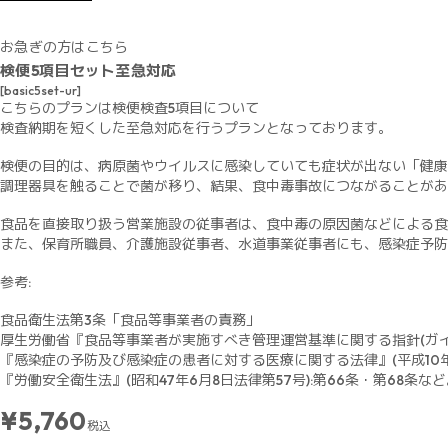
お急ぎの方はこちら
検便5項目セット至急対応
[basic5set-ur]
こちらのプランは検便検査5項目について
検査納期を短くした至急対応を行うプランとなっております。
検便の目的は、病原菌やウイルスに感染していても症状が出ない「健康
調理器具を触ることで菌が移り、結果、食中毒事故につながることがあ
食品を直接取り扱う営業施設の従事者は、食中毒の原因菌などによる食
また、保育所職員、介護施設従事者、水道事業従事者にも、感染症予防
参考:
食品衛生法第3条「食品等事業者の責務」
厚生労働省『食品等事業者が実施すべき管理運営基準に関する指針(ガイドラ
『感染症の予防及び感染症の患者に対する医療に関する法律』(平成10年10月
『労働安全衛生法』(昭和47年6月8日法律第57号):第66条・第68条な
¥5,760
税込