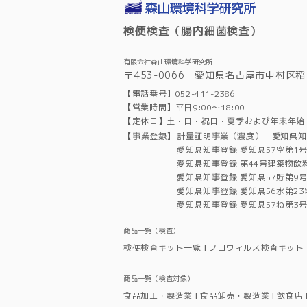
検便検査（腸内細菌検査）
有限会社森山環境科学研究所
〒453-0066 愛知県名古屋市中村区稲
【電話番号】052-411-2386
【営業時間】平日9:00～18:00
【定休日】土・日・祝日・夏季および年末年始
【事業登録】
計量証明事業（濃度） 愛知県知
愛知県知事登録 愛知県57空第1
愛知県知事登録 第44号建築物飲
愛知県知事登録 愛知県57貯第9
愛知県知事登録 愛知県56水第2
愛知県知事登録 愛知県57ね第3
商品一覧（検査）
検便検査キット一覧
ノロウィルス検査キット
商品一覧（検査対象）
食品加工・製造業
食品卸売・製造業
飲食店