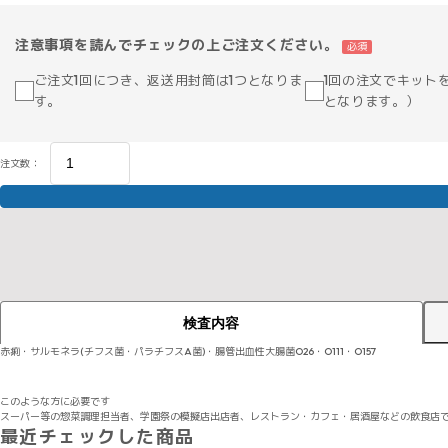
注意事項を読んでチェックの上ご注文ください。
必須
ご注文1回につき、返送用封筒は1つとなりま
1回の注文でキット
す。
となります。）
注文数：
検査内容
赤痢・サルモネラ(チフス菌・パラチフスA菌)・腸管出血性大腸菌O26・O111・O157
このような方に必要です
スーパー等の惣菜調理担当者、学園祭の模擬店出店者、レストラン・カフェ・居酒屋などの飲食店
最近チェックした商品