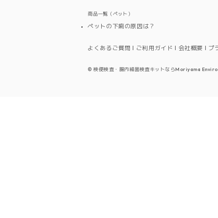
商品一覧（ペット）
ペットの下痢の原因は？
よくあるご質問
ご利用ガイド
会社概要
プ
©
検便検査・腸内細菌検査キットならMoriyama Environmenta