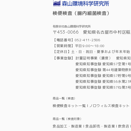
検便検査（腸内細菌検査）
有限会社森山環境科学研究所
〒453-0066 愛知県名古屋市中村区稲
【電話番号】052-411-2386
【営業時間】平日9:00～18:00
【定休日】土・日・祝日・夏季および年末年始
【事業登録】
計量証明事業（濃度） 愛知県知
愛知県知事登録 愛知県57空第1
愛知県知事登録 第44号建築物飲
愛知県知事登録 愛知県57貯第9
愛知県知事登録 愛知県56水第2
愛知県知事登録 愛知県57ね第3
商品一覧（検査）
検便検査キット一覧
ノロウィルス検査キット
商品一覧（検査対象）
食品加工・製造業
食品卸売・製造業
飲食店