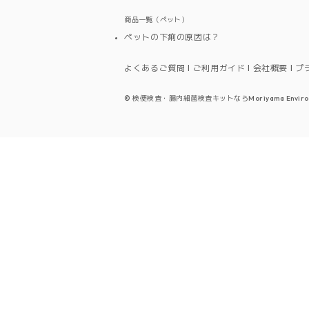
商品一覧（ペット）
ペットの下痢の原因は？
よくあるご質問
ご利用ガイド
会社概要
プ
©
検便検査・腸内細菌検査キットならMoriyama Environmenta