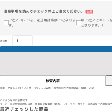
注意事項を読んでチェックの上ご注文ください。
必須
ご注文1回につき、返送用封筒は1つとなりま
1回の注文でキット
す。
となります。）
注文数：
検査内容
赤痢・サルモネラ(チフス菌・パラチフスA菌)・腸管出血性大腸菌O26・O111・O157
このような方に必要です
スーパー等の惣菜調理担当者、学園祭の模擬店出店者、レストラン・カフェ・居酒屋などの飲食店
最近チェックした商品