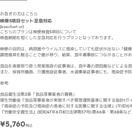
お急ぎの方はこちら
検便5項目セット至急対応
[basic5set-ur]
こちらのプランは検便検査5項目について
検査納期を短くした至急対応を行うプランとなっております。
検便の目的は、病原菌やウイルスに感染していても症状が出ない「健康
調理器具を触ることで菌が移り、結果、食中毒事故につながることがあ
食品を直接取り扱う営業施設の従事者は、食中毒の原因菌などによる食
また、保育所職員、介護施設従事者、水道事業従事者にも、感染症予防
参考:
食品衛生法第3条「食品等事業者の責務」
厚生労働省『食品等事業者が実施すべき管理運営基準に関する指針(ガイドラ
『感染症の予防及び感染症の患者に対する医療に関する法律』(平成10年10月
『労働安全衛生法』(昭和47年6月8日法律第57号):第66条・第68条な
¥5,760
税込