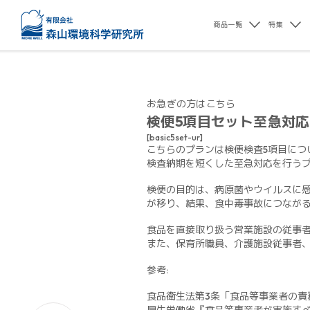
商品一覧
特集
お急ぎの方はこちら
検便5項目セット至急対応
[basic5set-ur]
こちらのプランは検便検査5項目につ
検査納期を短くした至急対応を行う
検便の目的は、病原菌やウイルスに
が移り、結果、食中毒事故につなが
食品を直接取り扱う営業施設の従事
また、保育所職員、介護施設従事者
参考:
食品衛生法第3条「食品等事業者の責