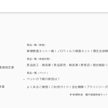
）
商品一覧（検査）
検便検査キット一覧
ノロウィルス検査キット
寄生虫卵
商品一覧（検査対象）
食品加工・製造業
食品卸売・製造業
飲食店
宿泊施設
環境測定業
商品一覧（ペット）
ペットの下痢の原因は？
除業
よくあるご質問
ご利用ガイド
会社概要
プライバシーポ
©
検便検査・腸内細菌検査キットならMoriy