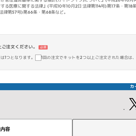
管理運営基準に関する指針(ガイドライン)について』(平成26年10月14
医療に関する法律』(平成10年10月2日 法律第114号):第17条・第18
律第57号):第66条・第68条など。
上ご注文ください。
必須
筒は1つとなります。
1回の注文でキットを2つ以上ご注文された場合は
カ
査内容