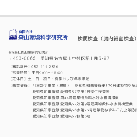
検便検査（腸内細菌検査
有限会社森山環境科学研究所
〒453-0066 愛知県名古屋市中村区稲上町3-87
【電話番号】052-411-2386
【営業時間】平日9:00～18:00
【定休日】土・日・祝日・夏季および年末年始
【事業登録】
計量証明事業（濃度） 愛知県知事登録第579号建築物空気
愛知県知事登録 愛知県57空第1号衛生検査所
愛知県知事登録 第44号建築物飲料水貯水槽清掃業
愛知県知事登録 愛知県57貯第9号建築物飲料水水質検査業
愛知県知事登録 愛知県56水第23号建築物ねずみこん虫等防
愛知県知事登録 愛知県57ね第3号