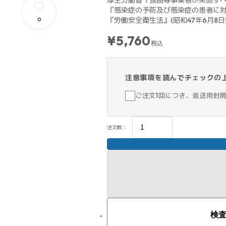
厚生労働省『食品等事業者が実施すべき
『感染症の予防及び感染症の患者に対する
『労働安全衛生法』(昭和47年6月8日法
0
¥5,760
税込
注意事項を読んでチェックの
ご注文1回につき、返送用封
注文数：
検