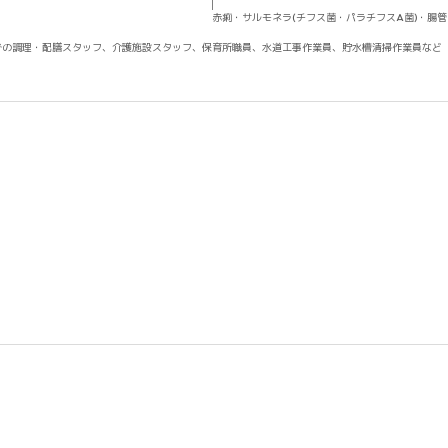
赤痢・サルモネラ(チフス菌・パラチフスA菌)・腸管出血
での調理・配膳スタッフ、介護施設スタッフ、保育所職員、水道工事作業員、貯水槽清掃作業員など