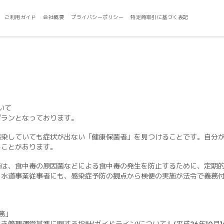
ご利用ガイド
会社概要
プライバシーポリシー
特定商取引に基づく表記
いて
プランとなっております。
感染していても症状が出ない「健康保菌者」を見つけることです。自分
ることがあります。
者は、食中毒の原因菌などによる食中毒の発生を防止するために、定期
、水道事業従事者にも、感染症予防の観点から検便の実施が法令で義務
務」