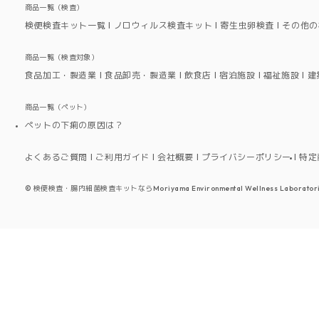
商品一覧（検査）
検便検査キット一覧
ノロウィルス検査キット
寄生虫卵検査
その他の
商品一覧（検査対象）
食品加工・製造業
食品卸売・製造業
飲食店
宿泊施設
福祉施設
建
商品一覧（ペット）
ペットの下痢の原因は？
よくあるご質問
ご利用ガイド
会社概要
プライバシーポリシー
特定
©
検便検査・腸内細菌検査キットならMoriyama Environmental Wellness Laboratori