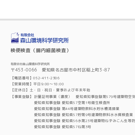
検便検査（腸内細菌検査）
有限会社森山環境科学研究所
〒453-0066 愛知県名古屋市中村区稲上町3-87
【電話番号】052-411-2386
【営業時間】平日9:00～18:00
【定休日】土・日・祝日・夏季および年末年始
【事業登録】
計量証明事業（濃度） 愛知県知事登録第579号建築物空
愛知県知事登録 愛知県57空第1号衛生検査所
愛知県知事登録 第44号建築物飲料水貯水槽清掃業
愛知県知事登録 愛知県57貯第9号建築物飲料水水質検査業
愛知県知事登録 愛知県56水第23号建築物ねずみこん虫等
愛知県知事登録 愛知県57ね第3号