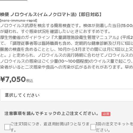
検便 ノロウイルス(イムノクロマト法)【即日対応】
[noro-immuno-rapid]
ノロウイルス抗原を検出する簡易検査です。検体が到着した当日(15:0
が疑われ、すぐ感染状況を確認したいときにおすすめです。
厚生労働省のガイドライン『大量調理施設衛生管理マニュアル』(平成2
て、「調理従事者等は臨時職員も含め、定期的な健康診断及び月に1回
腸菌の検査を含めることとし、10月から3月までの間には月に1回以上
と。」と定められ、ノロウイルスの流行時期に合わせてノロウイルスの
ノロウイルスの感染はごく少量(10～100個程度)のウイルス量で起こ
染者がいると二次感染や食品への汚染が広がるおそれがあります。早め
¥7,050
税込
注意事項を読んでチェックの上ご注文ください。
必須
ご注文1回につき、返送用封筒は1つとなりま
1回の注文でキット
す。
ださい。