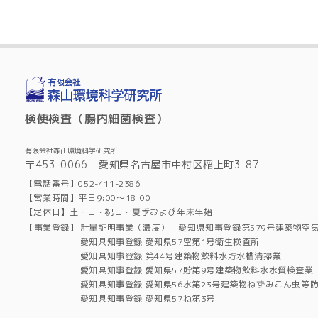
検便検査（腸内細菌検査）
有限会社森山環境科学研究所
〒453-0066 愛知県名古屋市中村区稲上町3-87
【電話番号】052-411-2386
【営業時間】平日9:00～18:00
【定休日】土・日・祝日・夏季および年末年始
【事業登録】
計量証明事業（濃度） 愛知県知事登録第579号建築物空
愛知県知事登録 愛知県57空第1号衛生検査所
愛知県知事登録 第44号建築物飲料水貯水槽清掃業
愛知県知事登録 愛知県57貯第9号建築物飲料水水質検査業
愛知県知事登録 愛知県56水第23号建築物ねずみこん虫等
愛知県知事登録 愛知県57ね第3号