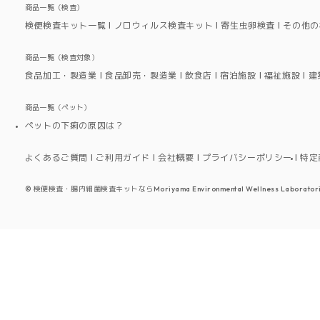
商品一覧（検査）
検便検査キット一覧
ノロウィルス検査キット
寄生虫卵検査
その他の
商品一覧（検査対象）
食品加工・製造業
食品卸売・製造業
飲食店
宿泊施設
福祉施設
建
商品一覧（ペット）
ペットの下痢の原因は？
よくあるご質問
ご利用ガイド
会社概要
プライバシーポリシー
特定
©
検便検査・腸内細菌検査キットならMoriyama Environmental Wellness Laboratori