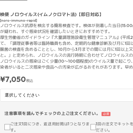
検便 ノロウイルス(イムノクロマト法)【即日対応】
[noro-immuno-rapid]
ノロウイルス抗原を検出する簡易検査です。検体が到着した当日(15:0
が疑われ、すぐ感染状況を確認したいときにおすすめです。
厚生労働省のガイドライン『大量調理施設衛生管理マニュアル』(平成2
て、「調理従事者等は臨時職員も含め、定期的な健康診断及び月に1回
腸菌の検査を含めることとし、10月から3月までの間には月に1回以上
と。」と定められ、ノロウイルスの流行時期に合わせてノロウイルスの
ノロウイルスの感染はごく少量(10～100個程度)のウイルス量で起こ
染者がいると二次感染や食品への汚染が広がるおそれがあります。早め
¥7,050
税込
注意事項を読んでチェックの上ご注文ください。
必須
ご注文1回につき、返送用封筒は1つとなりま
1回の注文でキット
す。
ださい。