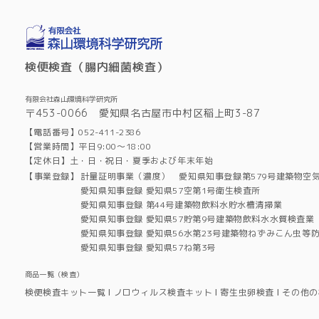
検便検査（腸内細菌検査）
有限会社森山環境科学研究所
〒453-0066 愛知県名古屋市中村区稲上町3-87
【電話番号】052-411-2386
【営業時間】平日9:00～18:00
【定休日】土・日・祝日・夏季および年末年始
【事業登録】
計量証明事業（濃度） 愛知県知事登録第579号建築物空
愛知県知事登録 愛知県57空第1号衛生検査所
愛知県知事登録 第44号建築物飲料水貯水槽清掃業
愛知県知事登録 愛知県57貯第9号建築物飲料水水質検査業
愛知県知事登録 愛知県56水第23号建築物ねずみこん虫等
愛知県知事登録 愛知県57ね第3号
商品一覧（検査）
検便検査キット一覧
ノロウィルス検査キット
寄生虫卵検査
その他の