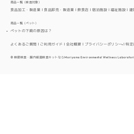
商品一覧（検査対象）
食品加工・製造業
食品卸売・製造業
飲食店
宿泊施設
福祉施設
建
商品一覧（ペット）
ペットの下痢の原因は？
よくあるご質問
ご利用ガイド
会社概要
プライバシーポリシー
特定
©
検便検査・腸内細菌検査キットならMoriyama Environmental Wellness Laboratori