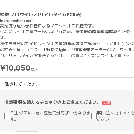
検便 ノロウイルス(リアルタイムPCR法)
[noro-realtimepcr]
高感度な遺伝子検査によるノロウイルス検査です。
少ないウイルス量でも検出可能なため、
感染後の職場復帰確認
や感染し
す。
厚生労働省のガイドライン『大量調理施設衛生管理マニュアル』(平成2
の検査に当たっては、「概ね便1g当たり
10の5乗オーダー
のノロウイル
り、リアルタイムPCR法であれば、この量より少ないウイルス量であ
¥10,050
税込
注意事項を読んでチェックの上ご注文ください。
必須
ご注文1回につき、返送用封筒は1つとなりま
1回の注文でキット
す。
ださい。