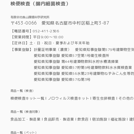
検便検査（腸内細菌検査）
有限会社森山環境科学研究所
〒453-0066 愛知県名古屋市中村区稲上町3-87
【電話番号】052-411-2386
【営業時間】平日9:00～18:00
【定休日】土・日・祝日・夏季および年末年始
【事業登録】
計量証明事業（濃度） 愛知県知事登録第579号建築物空
愛知県知事登録 愛知県57空第1号衛生検査所
愛知県知事登録 第44号建築物飲料水貯水槽清掃業
愛知県知事登録 愛知県57貯第9号建築物飲料水水質検査業
愛知県知事登録 愛知県56水第23号建築物ねずみこん虫等
愛知県知事登録 愛知県57ね第3号
商品一覧（検査）
検便検査キット一覧
ノロウィルス検査キット
寄生虫卵検査
その他の
商品一覧（検査対象）
食品加工・製造業
食品卸売・製造業
飲食店
宿泊施設
福祉施設
建
商品一覧（ペット）