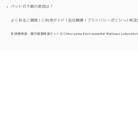
ペットの下痢の原因は？
よくあるご質問
ご利用ガイド
会社概要
プライバシーポリシー
特定
©
検便検査・腸内細菌検査キットならMoriyama Environmental Wellness Laboratori