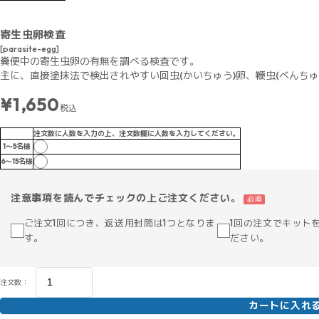
寄生虫卵検査
[parasite-egg]
糞便中の寄生虫卵の有無を調べる検査です。
主に、直接塗抹法で検出されやすい回虫(かいちゅう)卵、鞭虫(べんちゅ
¥1,650
税込
注文数に人数を入力の上、注文数欄に人数を入力してください。
1～5名様
6～15名様
注意事項を読んでチェックの上ご注文ください。
必須
ご注文1回につき、返送用封筒は1つとなりま
1回の注文でキット
す。
ださい。
注文数：
カートに入れ