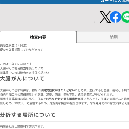
カートに入れ
納期
検査内容
便潜血検査（２回法）
便から２回採取していただきます
このような方に必要です
大腸がんの簡易検査を受けたい方
※生理中の方は検査をお控えください
大腸がんについて
大腸がんの主な特徴は、初期には
自覚症状がほとんどない
ことです。進行すると血便、便秘と下痢
身肉や加工肉の過剰摂取）や飲酒、喫煙、肥満、運動不足、遺伝的要因が挙げられます。
罹患する確率は非常に高く、日本では
男女合計で最も罹患数が多いがん
です。生涯で大腸がんと診
加し始め、50代以上で急増するため、定期的な検診が推奨されます。早期発見であれば完治する可
分析する場所について
有限会社森山環境科学研究所です。