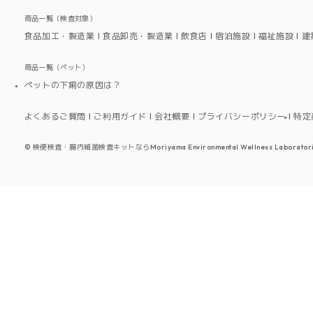
商品一覧（検査対象）
食品加工・製造業
食品卸売・製造業
飲食店
宿泊施設
福祉施設
建
商品一覧（ペット）
ペットの下痢の原因は？
よくあるご質問
ご利用ガイド
会社概要
プライバシーポリシー
特定
©
検便検査・腸内細菌検査キットならMoriyama Environmental Wellness Laboratori