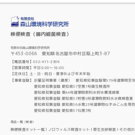
検便検査（腸内細菌検査）
有限会社森山環境科学研究所
〒453-0066 愛知県名古屋市中村区稲上町3-87
【電話番号】052-411-2386
【営業時間】平日9:00～18:00
【定休日】土・日・祝日・夏季および年末年始
【事業登録】
計量証明事業（濃度） 愛知県知事登録第579号建築物空
愛知県知事登録 愛知県57空第1号衛生検査所
愛知県知事登録 第44号建築物飲料水貯水槽清掃業
愛知県知事登録 愛知県57貯第9号建築物飲料水水質検査業
愛知県知事登録 愛知県56水第23号建築物ねずみこん虫等
愛知県知事登録 愛知県57ね第3号
商品一覧（検査）
検便検査キット一覧
ノロウィルス検査キット
寄生虫卵検査
その他の