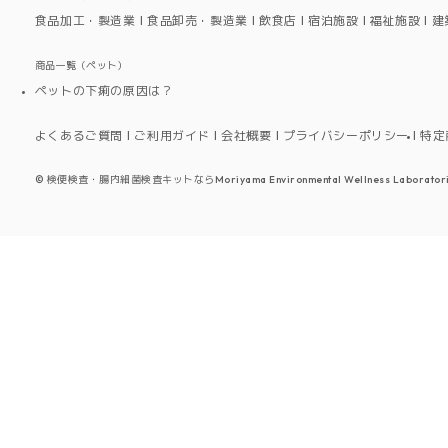
食品加工・製造業
食品卸売・製造業
飲食店
宿泊施設
福祉施設
建
商品一覧（ペット）
ペットの下痢の原因は？
よくあるご質問
ご利用ガイド
会社概要
プライバシーポリシー
特定
©
検便検査・腸内細菌検査キットならMoriyama Environmental Wellness Laboratori