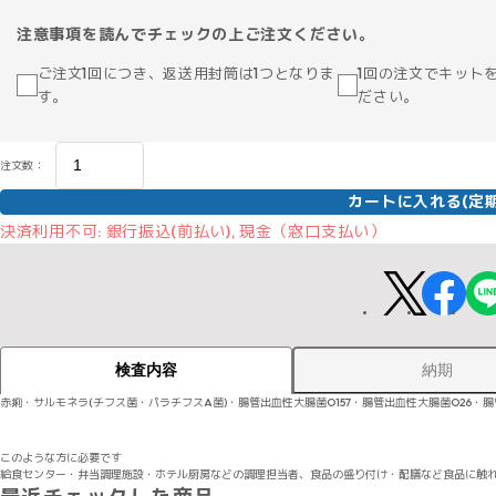
注意事項を読んでチェックの上ご注文ください。
ご注文1回につき、返送用封筒は1つとなりま
1回の注文でキット
す。
ださい。
注文数：
カートに入れる(定期
決済利用不可: 銀行振込(前払い), 現金（窓口支払い）
納期
検査内容
赤痢・サルモネラ(チフス菌・パラチフスA菌)・腸管出血性大腸菌O157・腸管出血性大腸菌O26・腸管
このような方に必要です
給食センター・弁当調理施設・ホテル厨房などの調理担当者、食品の盛り付け・配膳など食品に触