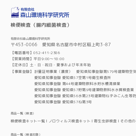
検便検査（腸内細菌検査）
有限会社森山環境科学研究所
〒453-0066 愛知県名古屋市中村区稲上町3-87
【電話番号】052-411-2386
【営業時間】平日9:00～18:00
【定休日】土・日・祝日・夏季および年末年始
【事業登録】
計量証明事業（濃度） 愛知県知事登録第579号建築物空
愛知県知事登録 愛知県57空第1号衛生検査所
愛知県知事登録 第44号建築物飲料水貯水槽清掃業
愛知県知事登録 愛知県57貯第9号建築物飲料水水質検査業
愛知県知事登録 愛知県56水第23号建築物ねずみこん虫等
愛知県知事登録 愛知県57ね第3号
商品一覧（検査）
検便検査キット一覧
ノロウィルス検査キット
寄生虫卵検査
その他の
商品一覧（検査対象）