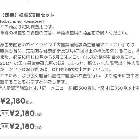
【定期】検便5項目セット
[subscription-basic5set]
この商品は定期検査用です。
単発の検査をご希望の方は、単発検査用の商品をご購入ください。
厚生労働省のガイドライン『大量調理施設衛生管理マニュアル』では、
職員も含め、定期的な健康診断及び月に1回以上の検便を受けること。
また、必要に応じ10月から3月にはノロウイルスの検査を含めること
2013年の国立感染症研究所の統計によると、報告された腸管出血性大腸
が、次いでO26が約24%、O111も約5%検出されています。
このため、より広く腸管出血性大腸菌の検査を行い、より確実に食中毒
施することをおすすめいたします。
*大量調理施設とは:「同一メニューを1回300食以上又は1日750食以
¥2,180
税込
¥2,180
定期
税込
¥2,180
通常
税込