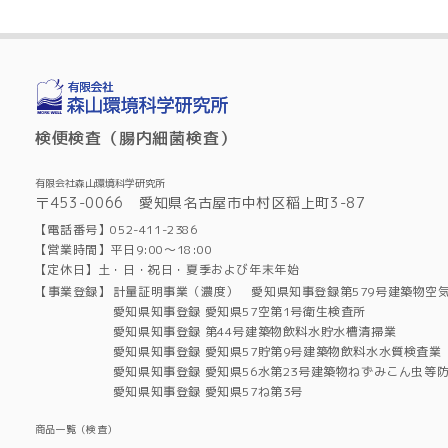
検便検査（腸内細菌検査）
有限会社森山環境科学研究所
〒453-0066 愛知県名古屋市中村区稲上町3-87
【電話番号】052-411-2386
【営業時間】平日9:00～18:00
【定休日】土・日・祝日・夏季および年末年始
【事業登録】
計量証明事業（濃度） 愛知県知事登録第579号建築物空
愛知県知事登録 愛知県57空第1号衛生検査所
愛知県知事登録 第44号建築物飲料水貯水槽清掃業
愛知県知事登録 愛知県57貯第9号建築物飲料水水質検査業
愛知県知事登録 愛知県56水第23号建築物ねずみこん虫等
愛知県知事登録 愛知県57ね第3号
商品一覧（検査）