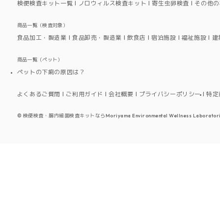
検便検査キット一覧
ノロウィルス検査キット
寄生虫卵検査
その他の
商品一覧（検査対象）
食品加工・製造業
食品卸売・製造業
飲食店
宿泊施設
福祉施設
建
商品一覧（ペット）
ペットの下痢の原因は？
よくあるご質問
ご利用ガイド
会社概要
プライバシーポリシー
特定
©
検便検査・腸内細菌検査キットならMoriyama Environmental Wellness Laboratori