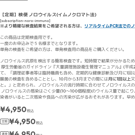
【定期】検便 ノロウイルス(イムノクロマト法)
[subscription-noro-immuno]
※より精確な検査結果をご希望される方は、
リアルタイムPCR法での
この商品は定期検査用です。
一度のお申込みで５名様までとなります。
単発の検査をご希望の方は、単発検査用の商品をご購入ください。
ノロウイルス抗原を検出する簡易検査です。短時間で結果が分かるため
厚生労働省のガイドライン『大量調理施設衛生管理マニュアル』(平成2
て、「調理従事者等は臨時職員も含め、定期的な健康診断及び月に1回
腸菌の検査を含めることとし、10月から3月までの間には
月に1回以上
又
と。」と定められ、ノロウイルスの流行時期に合わせてノロウイルスの
ノロウイルスの感染はごく少量(10～100個程度)のウイルス量で起こ
染者がいると二次感染や食品への汚染が広がるおそれがあります。早め
¥4,950
税込
¥4,950
定期
税込
¥4,950
通常