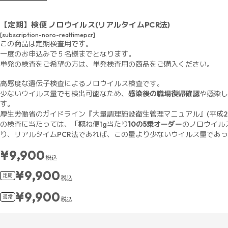
【定期】検便 ノロウイルス(リアルタイムPCR法)
[subscription-noro-realtimepcr]
この商品は定期検査用です。
一度のお申込みで５名様までとなります。
単発の検査をご希望の方は、単発検査用の商品をご購入ください。
高感度な遺伝子検査によるノロウイルス検査です。
少ないウイルス量でも検出可能なため、
感染後の職場復帰確認
や感染し
す。
厚生労働省のガイドライン『大量調理施設衛生管理マニュアル』(平成2
の検査に当たっては、「概ね便1g当たり
10の5乗オーダー
のノロウイル
り、リアルタイムPCR法であれば、この量より少ないウイルス量であ
¥9,900
税込
¥9,900
定期
税込
¥9,900
通常
税込