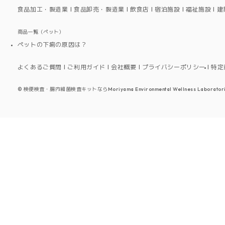
食品加工・製造業
食品卸売・製造業
飲食店
宿泊施設
福祉施設
建
商品一覧（ペット）
ペットの下痢の原因は？
よくあるご質問
ご利用ガイド
会社概要
プライバシーポリシー
特定
©
検便検査・腸内細菌検査キットならMoriyama Environmental Wellness Laboratori