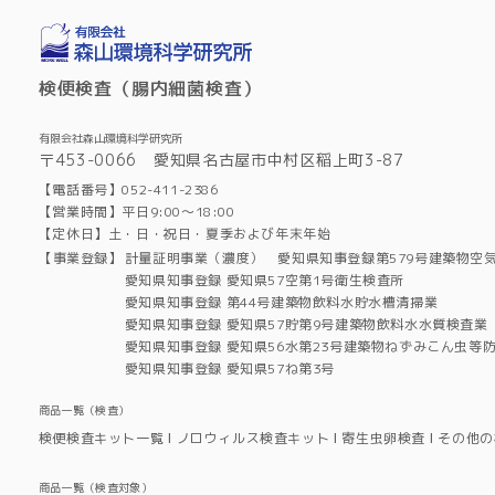
検便検査（腸内細菌検査）
有限会社森山環境科学研究所
〒453-0066 愛知県名古屋市中村区稲上町3-87
【電話番号】052-411-2386
【営業時間】平日9:00～18:00
【定休日】土・日・祝日・夏季および年末年始
【事業登録】
計量証明事業（濃度） 愛知県知事登録第579号建築物空
愛知県知事登録 愛知県57空第1号衛生検査所
愛知県知事登録 第44号建築物飲料水貯水槽清掃業
愛知県知事登録 愛知県57貯第9号建築物飲料水水質検査業
愛知県知事登録 愛知県56水第23号建築物ねずみこん虫等
愛知県知事登録 愛知県57ね第3号
商品一覧（検査）
検便検査キット一覧
ノロウィルス検査キット
寄生虫卵検査
その他の
商品一覧（検査対象）