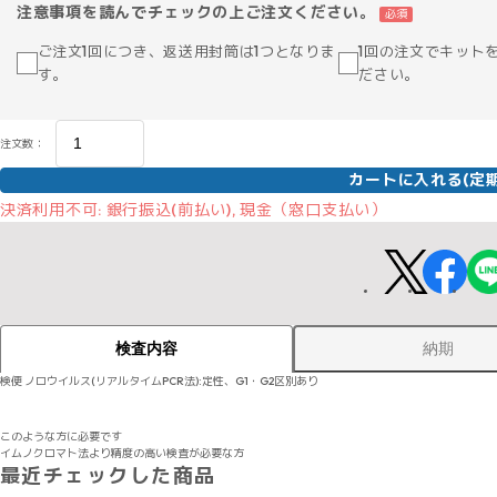
注意事項を読んでチェックの上ご注文ください。
必須
ご注文1回につき、返送用封筒は1つとなりま
1回の注文でキット
す。
ださい。
注文数：
カートに入れる(定期
決済利用不可: 銀行振込(前払い), 現金（窓口支払い）
納期
検査内容
検便 ノロウイルス(リアルタイムPCR法):定性、G1・G2区別あり
このような方に必要です
イムノクロマト法より精度の高い検査が必要な方
最近チェックした商品