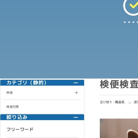
検便検
カテゴリ（静的）
検査
並び替え：
商品名
通
検査対象
絞り込み
フリーワード