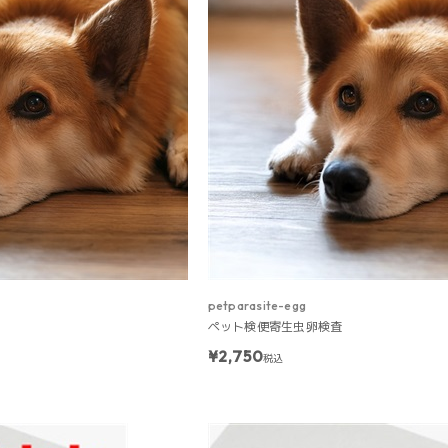
petparasite-egg
ペット検便寄生虫卵検査
¥2,750
税込