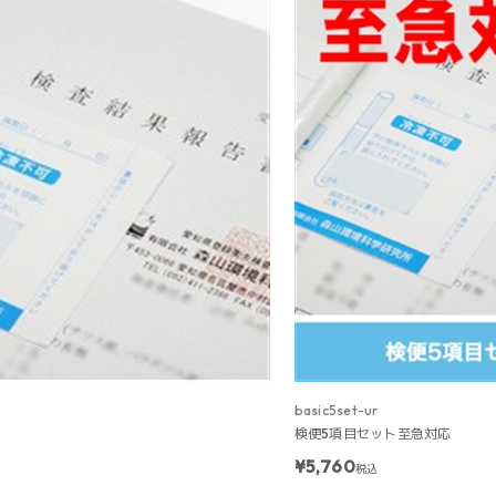
basic5set-ur
検便5項目セット至急対応
¥5,760
税込