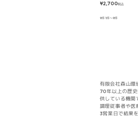
¥2,700
税込
9件
1件～9件
有限会社森山環
70年以上の歴
供している機関
調理従事者や医
3営業日で結果