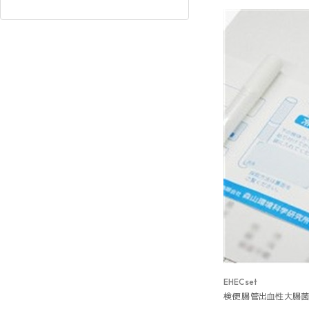
EHECset
検便 腸管出血性大腸