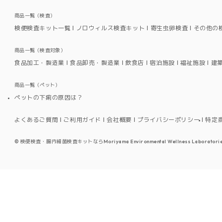
商品一覧（検査）
検便検査キット一覧
ノロウィルス検査キット
寄生虫卵検査
その他の
商品一覧（検査対象）
食品加工・製造業
食品卸売・製造業
飲食店
宿泊施設
福祉施設
建
商品一覧（ペット）
ペットの下痢の原因は？
よくあるご質問
ご利用ガイド
会社概要
プライバシーポリシー
特定
©
検便検査・腸内細菌検査キットならMoriyama Environmental Wellness Laboratorie