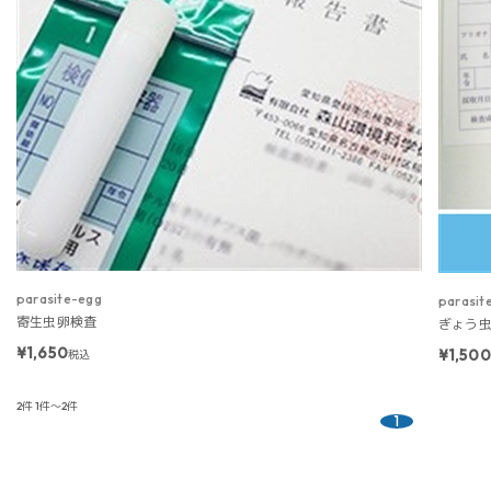
parasite-egg
parasit
寄生虫卵検査
ぎょう
¥1,650
¥1,50
税込
2件
1件～2件
1