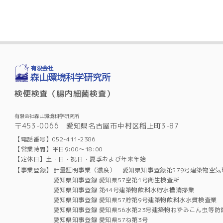
検便検査（腸内細菌検査）
有限会社森山環境科学研究所
〒453-0066 愛知県名古屋市中村区稲上町3-87
【電話番号】052-411-2386
【営業時間】平日9:00～18:00
【定休日】土・日・祝日・夏季および年末年始
【事業登録】
計量証明事業（濃度） 愛知県知事登録第579号建築物空気
愛知県知事登録 愛知県57空第1号衛生検査所
愛知県知事登録 第44号建築物飲料水貯水槽清掃業
愛知県知事登録 愛知県57貯第9号建築物飲料水水質検査業
愛知県知事登録 愛知県56水第23号建築物ねずみこん虫等防
愛知県知事登録 愛知県57ね第3号