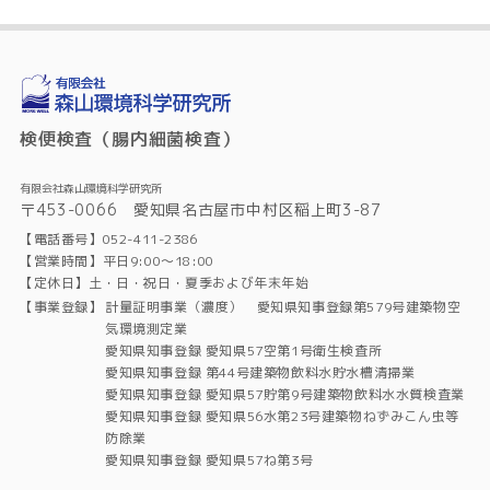
検便検査（腸内細菌検査）
有限会社森山環境科学研究所
〒453-0066 愛知県名古屋市中村区稲上町3-87
【電話番号】052-411-2386
【営業時間】平日9:00～18:00
【定休日】土・日・祝日・夏季および年末年始
【事業登録】
計量証明事業（濃度） 愛知県知事登録第579号建築物空
気環境測定業
愛知県知事登録 愛知県57空第1号衛生検査所
愛知県知事登録 第44号建築物飲料水貯水槽清掃業
愛知県知事登録 愛知県57貯第9号建築物飲料水水質検査業
愛知県知事登録 愛知県56水第23号建築物ねずみこん虫等
防除業
愛知県知事登録 愛知県57ね第3号