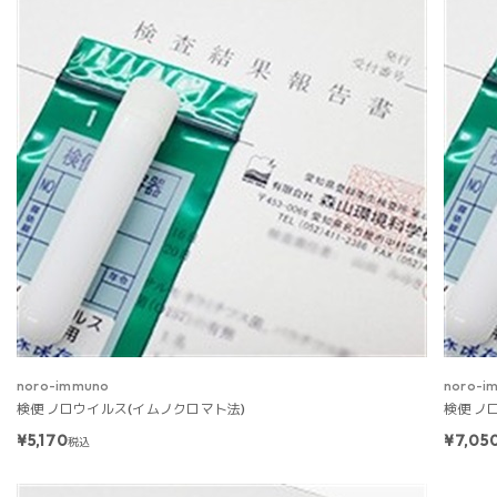
noro-immuno
noro-i
検便 ノロウイルス(イムノクロマト法)
検便 ノ
¥5,170
¥7,05
税込