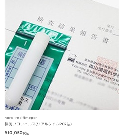
noro-realtimepcr
検便 ノロウイルス(リアルタイムPCR法)
¥10,050
税込