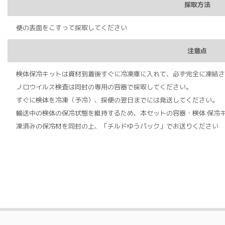
採取方法
便の表面をこすって採取してください
注意点
検体保冷キットは資材到着後すぐに冷凍庫に入れて、必ず完全に凍結さ
ノロウイルス検査は同封の専用の容器で採取してください。
すぐに検体を冷凍（予冷）、採便の翌⽇までには発送してください。
輸送中の検体の保冷状態を維持するため、本セットの容器・検体 保冷
凍済みの保冷材を同封の上、「チルドゆうパック」でお送りください