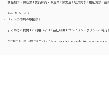
食品加工・製造業
食品卸売・製造業
飲食店
宿泊施設
福祉施設
建
商品一覧（ペット）
ペットの下痢の原因は？
よくあるご質問
ご利用ガイド
会社概要
プライバシーポリシー
特定
©
検便検査・腸内細菌検査キットならMoriyama Environmental Wellness Laboratori