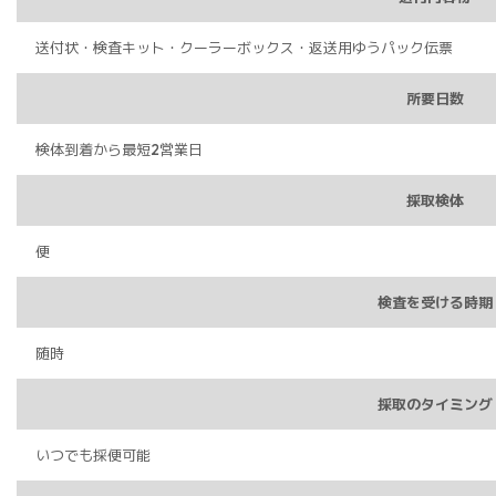
送付状・検査キット・クーラーボックス・返送用ゆうパック伝票
所要日数
検体到着から最短2営業日
採取検体
便
検査を受ける時期
随時
採取のタイミング
いつでも採便可能