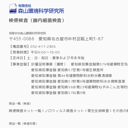
検便検査（腸内細菌検査）
有限会社森山環境科学研究所
〒453-0066 愛知県名古屋市中村区稲上町3-87
【電話番号】052-411-2386
【営業時間】平日9:00～18:00
【定休日】土・日・祝日・夏季および年末年始
【事業登録】
計量証明事業（濃度） 愛知県知事登録第579号建築物空
愛知県知事登録 愛知県57空第1号衛生検査所
愛知県知事登録 第44号建築物飲料水貯水槽清掃業
愛知県知事登録 愛知県57貯第9号建築物飲料水水質検査業
愛知県知事登録 愛知県56水第23号建築物ねずみこん虫等防
愛知県知事登録 愛知県57ね第3号
商品一覧（検査）
検便検査キット一覧
ノロウィルス検査キット
寄生虫卵検査
その他の
商品一覧（検査対象）