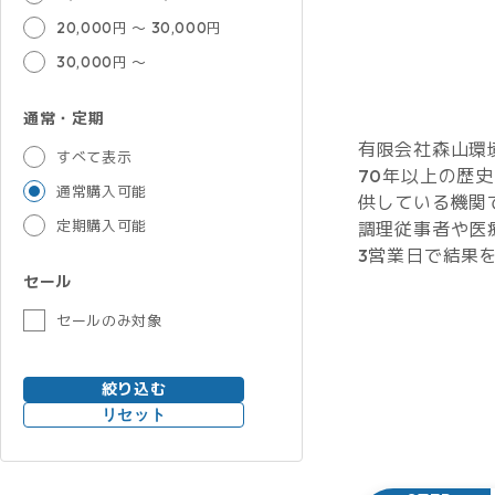
20,000円 ～ 30,000円
30,000円 ～
通常・定期
有限会社森山環
すべて表示
70年以上の歴
通常購入可能
供している機関
定期購入可能
調理従事者や医
3営業日で結果
セール
セールのみ対象
絞り込む
リセット