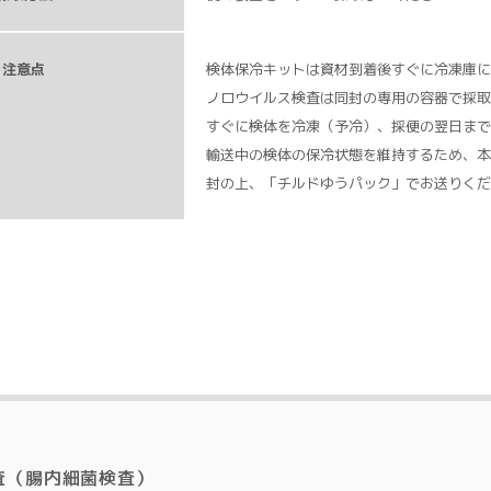
注意点
検体保冷キットは資材到着後すぐに冷凍庫に
ノロウイルス検査は同封の専用の容器で採取
すぐに検体を冷凍（予冷）、採便の翌⽇まで
輸送中の検体の保冷状態を維持するため、本
封の上、「チルドゆうパック」でお送りくだ
査（腸内細菌検査）