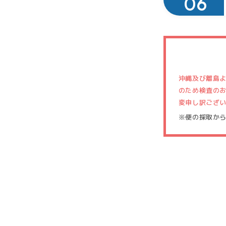
沖縄及び離島
のため検査の
変申し訳ござ
※便の採取か