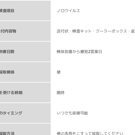
検査項目
ノロウイルス
送付内容物
送付状・検査キット・クーラーボックス・返
所要日数
検体到着から最短2営業日
採取検体
便
を受ける時期
随時
のタイミング
いつでも採便可能
採取方法
便の表面をこすって採取してください