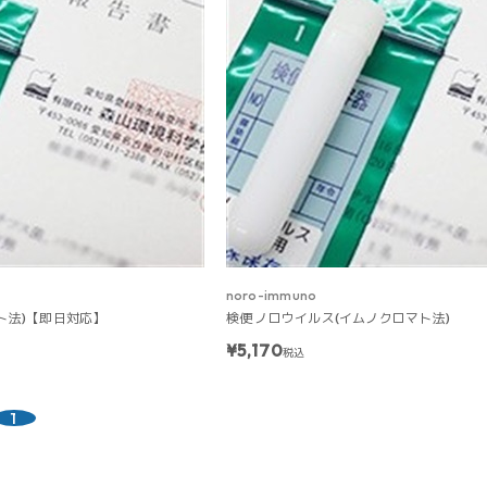
noro-immuno
ト法)【即日対応】
検便 ノロウイルス(イムノクロマト法)
¥5,170
税込
1