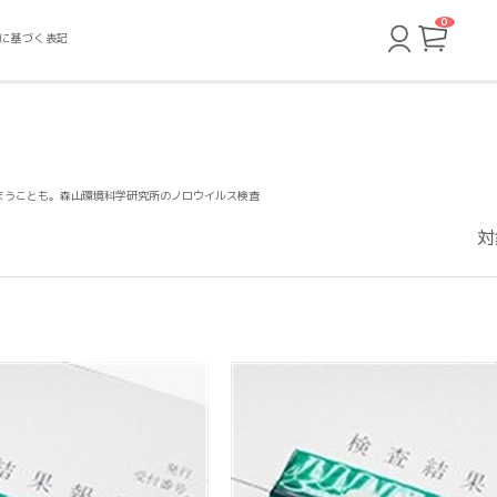
0
カ
に基づく表記
ー
ト
ペ
ー
ジ
まうことも。森山環境科学研究所のノロウイルス検査
対