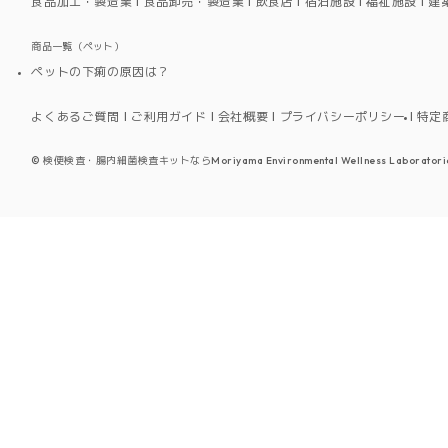
食品加工・製造業
食品卸売・製造業
飲食店
宿泊施設
福祉施設
建
商品一覧（ペット）
ペットの下痢の原因は？
よくあるご質問
ご利用ガイド
会社概要
プライバシーポリシー
特定
©
検便検査・腸内細菌検査キットならMoriyama Environmental Wellness Laboratori