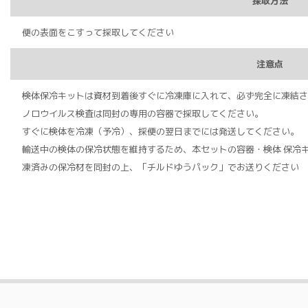
採取方法
便の表面をこすって採取してください
注意点
検体保冷キットは資材到着後すぐに冷凍庫に入れて、必ず完全に凍結さ
ノロウイルス検査は同封の専用の容器で採取してください。
すぐに検体を冷凍（予冷）、採便の翌⽇までには発送してください。
輸送中の検体の保冷状態を維持するため、本セットの容器・検体 保冷
凍済みの保冷材を同封の上、「チルドゆうパック」でお送りください