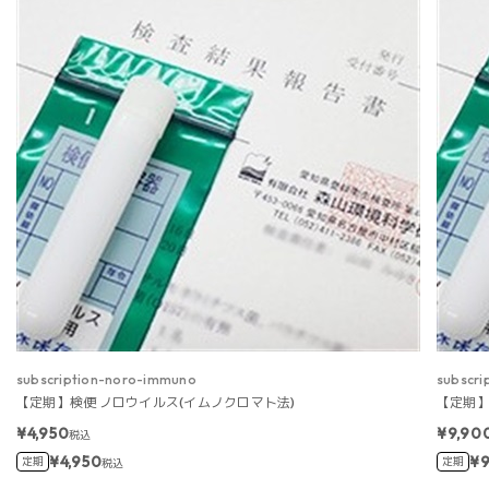
subscription-noro-immuno
subscri
【定期】検便 ノロウイルス(イムノクロマト法)
【定期】
¥4,950
¥9,90
税込
¥4,950
¥9
定期
定期
税込