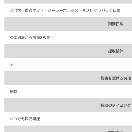
送付状・検査キット・クーラーボックス・返送用ゆうパック伝票
所要日数
検体到着から最短2営業日
採取検体
便
検査を受ける時期
随時
採取のタイミング
いつでも採便可能