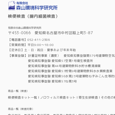
検便検査（腸内細菌検査）
有限会社森山環境科学研究所
〒453-0066 愛知県名古屋市中村区稲上町3-87
【電話番号】052-411-2386
【営業時間】平日9:00～18:00
【定休日】土・日・祝日・夏季および年末年始
【事業登録】
計量証明事業（濃度） 愛知県知事登録第579号建築物空
愛知県知事登録 愛知県57空第1号衛生検査所
愛知県知事登録 第44号建築物飲料水貯水槽清掃業
愛知県知事登録 愛知県57貯第9号建築物飲料水水質検査業
愛知県知事登録 愛知県56水第23号建築物ねずみこん虫等防
愛知県知事登録 愛知県57ね第3号
商品一覧（検査）
検便検査キット一覧
ノロウィルス検査キット
寄生虫卵検査
その他の
商品一覧（検査対象）