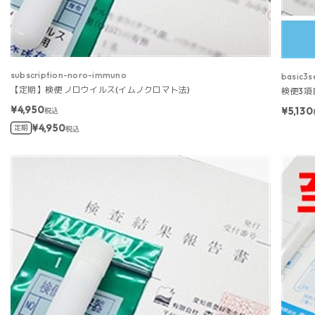
subscription-noro-immuno
basic3s
【定期】検便 ノロウイルス(イムノクロマト法)
検便3項
¥4,950
¥5,130
税込
¥4,950
定期
税込