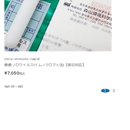
noro-immuno-rapid
検便 ノロウイルス(イムノクロマト法)【即日対応】
¥7,050
税込
18件
1件～15件
1
2