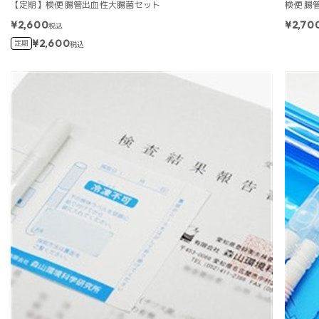
【定期】検便 腸管出血性大腸菌セット
検便 腸
¥2,600
¥2,70
税込
¥2,600
定期
税込