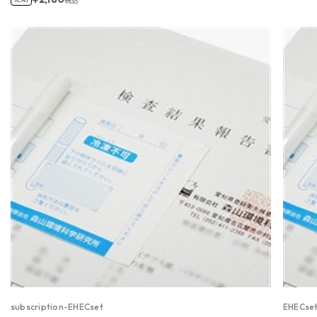
税込
subscription-EHECset
EHECse