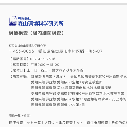
検便検査（腸内細菌検査）
有限会社森山環境科学研究所
〒453-0066 愛知県名古屋市中村区稲上町3-87
【電話番号】052-411-2386
【営業時間】平日9:00～18:00
【定休日】土・日・祝日・夏季および年末年始
【事業登録】
計量証明事業（濃度） 愛知県知事登録第579号建築物空
愛知県知事登録 愛知県57空第1号衛生検査所
愛知県知事登録 第44号建築物飲料水貯水槽清掃業
愛知県知事登録 愛知県57貯第9号建築物飲料水水質検査業
愛知県知事登録 愛知県56水第23号建築物ねずみこん虫等防
愛知県知事登録 愛知県57ね第3号
商品一覧（検査）
検便検査キット一覧
ノロウィルス検査キット
寄生虫卵検査
その他の