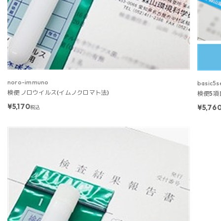
noro-immuno
basic5s
検便 ノロウイルス(イムノクロマト法)
検便5項
¥5,170
¥5,76
税込