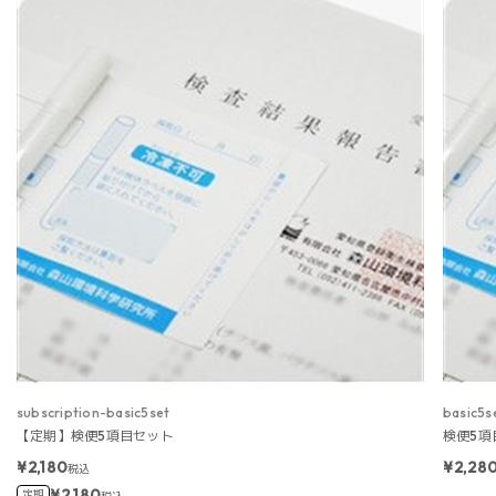
subscription-basic5set
basic5s
【定期】検便5項目セット
検便5項
¥2,180
¥2,28
税込
¥2,180
定期