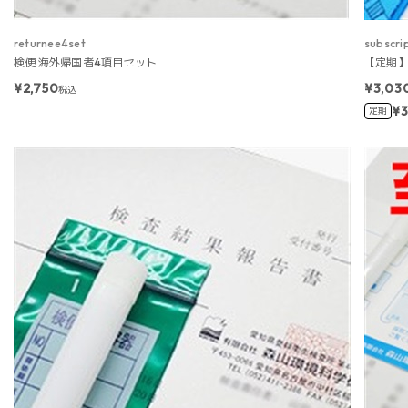
returnee4set
subscri
検便 海外帰国者4項目セット
【定期】
¥2,750
¥3,03
税込
¥3
定期