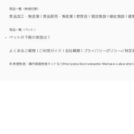
商品一覧（検査対象）
食品加工・製造業
食品卸売・製造業
飲食店
宿泊施設
福祉施設
建
商品一覧（ペット）
ペットの下痢の原因は？
よくあるご質問
ご利用ガイド
会社概要
プライバシーポリシー
特定
©
検便検査・腸内細菌検査キットならMoriyama Environmental Wellness Laboratori