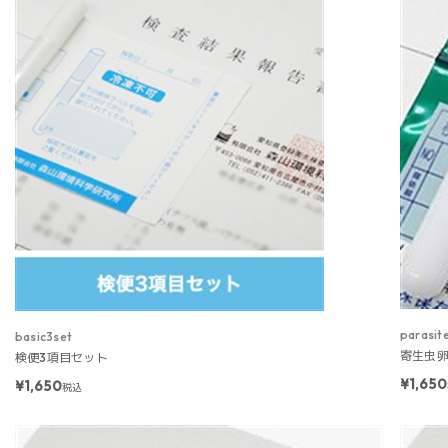
parasit
basic3set
寄生虫
検便3項目セット
¥1,650
¥1,650
税込