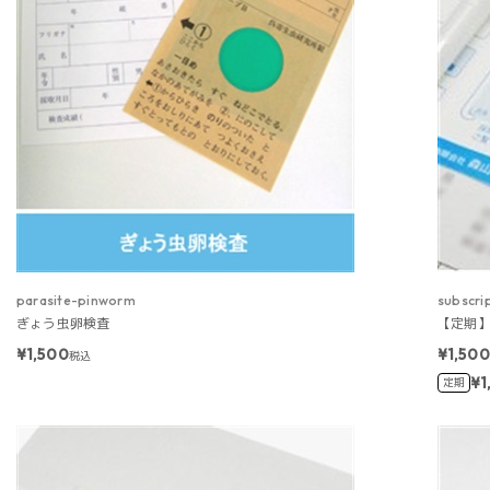
parasite-pinworm
subscri
ぎょう虫卵検査
【定期】
¥1,500
¥1,50
税込
¥1
定期