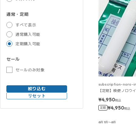
通常・定期
すべて表示
通常購入可能
定期購入可能
セール
セールのみ対象
subscription-noro-
絞り込む
【定期】検便 ノロウイ
リセット
¥4,950
税込
¥4,950
定期
税込
6件
1件～6件