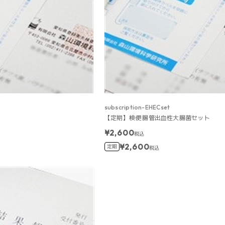
subscription-EHECset
【定期】検便 腸管出血性大腸菌セット
¥2,600
税込
¥2,600
定期
税込