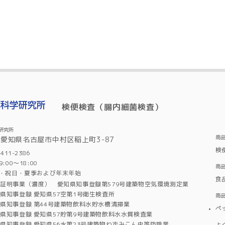
検便検査（腸内細菌検査）
研究所
商
6 愛知県名古屋市中村区稲上町3-87
検
11-2386
00～18:00
商
・祝日・夏季および年末年始
食
証明事業（濃度） 愛知県知事登録第579号建築物空気環境測定業
県知事登録 愛知県57空第1号衛生検査所
商
県知事登録 第44号建築物飲料水貯水槽清掃業
ペ
県知事登録 愛知県57貯第9号建築物飲料水水質検査業
県知事登録 愛知県56水第23号建築物ねずみこん虫等防除業
よ