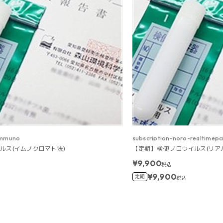
immuno
subscription-noro-realtimepc
ルス(イムノクロマト法)
【定期】検便 ノロウイルス(リアル
¥9,900
税込
¥9,900
定期
税込