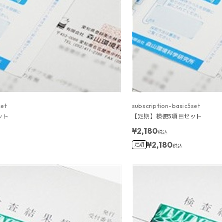
set
subscription-basic5set
ット
【定期】検便5項目セット
¥2,180
税込
¥2,180
定期
税込