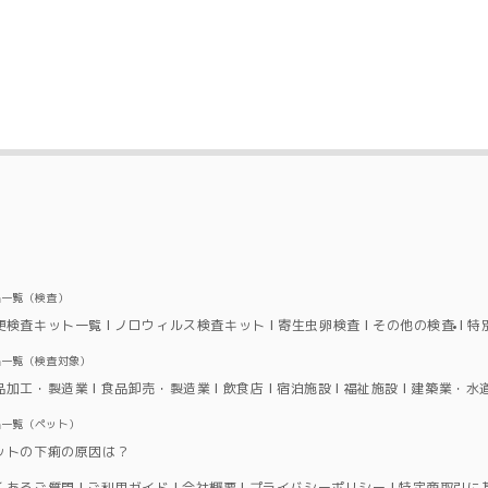
品一覧（検査）
便検査キット一覧
ノロウィルス検査キット
寄生虫卵検査
その他の検査
特
品一覧（検査対象）
品加工・製造業
食品卸売・製造業
飲食店
宿泊施設
福祉施設
建築業・水
品一覧（ペット）
ットの下痢の原因は？
くあるご質問
ご利用ガイド
会社概要
プライバシーポリシー
特定商取引に