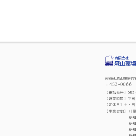
有限会社森山環境科学
〒453-006
【電話番号】052-4
【営業時間】平日9:
【定休日】土・日
【事業登録】
計量
愛知
愛知
愛知
愛知