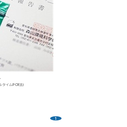
r
タイムPCR法)
1