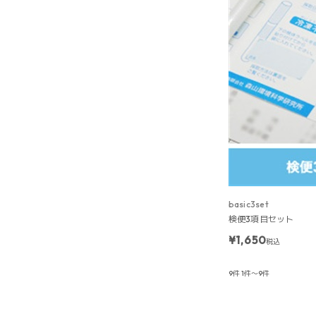
basic3set
検便3項目セット
¥1,650
税込
9件
1件～9件