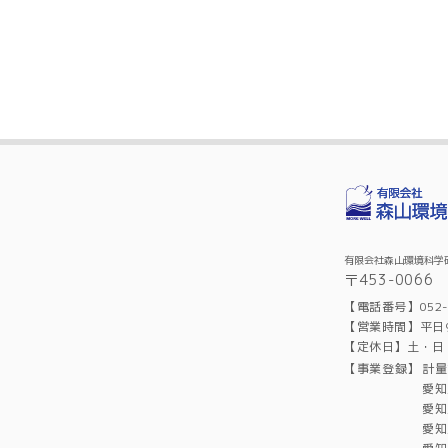
有限会社森山環境科学
〒453-006
【電話番号】052-4
【営業時間】平日9:
【定休日】土・日
【事業登録】
計量
愛知
愛知
愛知