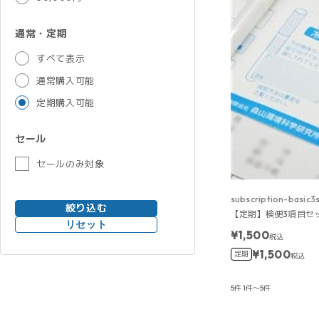
通常・定期
すべて表示
通常購入可能
定期購入可能
セール
セールのみ対象
subscription-basic3
絞り込む
【定期】検便3項目セ
リセット
¥1,500
税込
¥1,500
定期
税込
5件
1件～5件