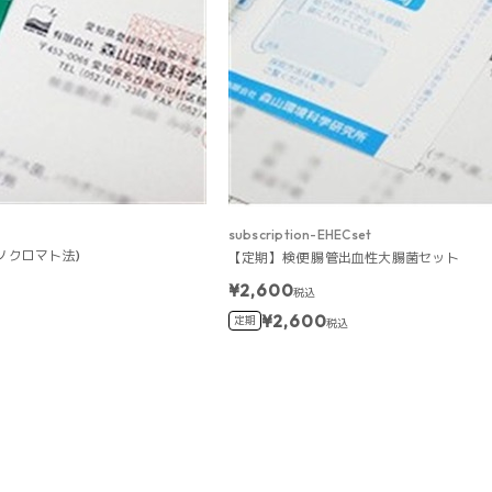
subscription-EHECset
ノクロマト法)
【定期】検便 腸管出血性大腸菌セット
¥2,600
税込
¥2,600
定期
税込