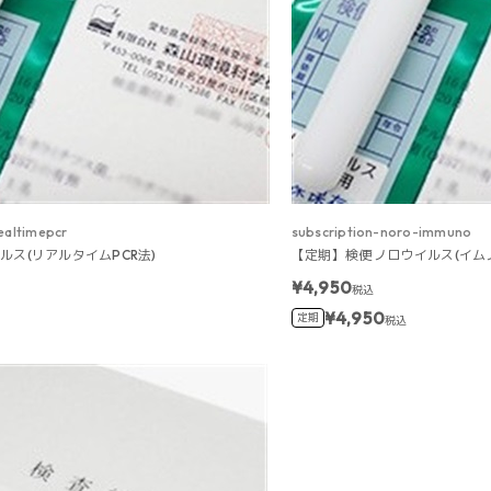
ealtimepcr
subscription-noro-immuno
ルス(リアルタイムPCR法)
【定期】検便 ノロウイルス(イム
¥4,950
税込
¥4,950
定期
税込