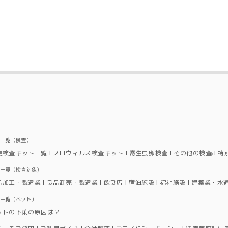
品一覧（検査）
便検査キット一覧
ノロウィルス検査キット
寄生虫卵検査
その他の検査
特
品一覧（検査対象）
品加工・製造業
食品卸売・製造業
飲食店
宿泊施設
福祉施設
建築業・水
品一覧（ペット）
ットの下痢の原因は？