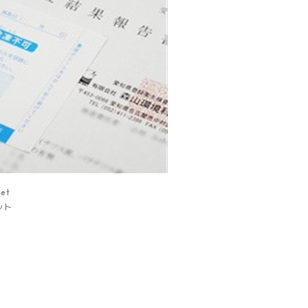
set
ット