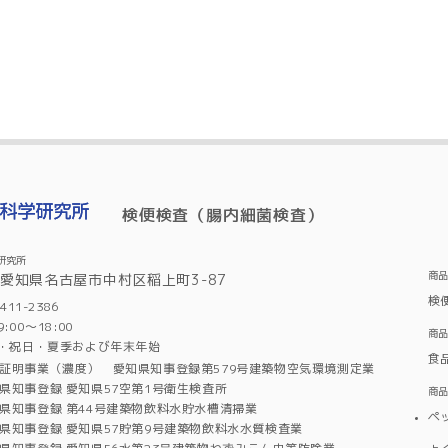
検便検査（腸内細菌検査）
研究所
商
6 愛知県名古屋市中村区稲上町3-87
検
11-2386
00～18:00
商
・祝日・夏季および年末年始
食
証明事業（濃度） 愛知県知事登録第579号建築物空気環境測定業
県知事登録 愛知県57空第1号衛生検査所
商
県知事登録 第44号建築物飲料水貯水槽清掃業
ペ
県知事登録 愛知県57貯第9号建築物飲料水水質検査業