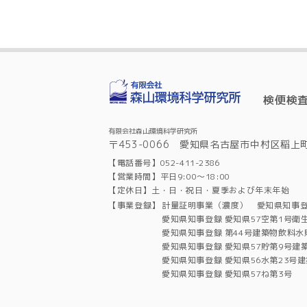
検便検
有限会社森山環境科学研究所
〒453-0066 愛知県名古屋市中村区稲上町
【電話番号】052-411-2386
【営業時間】平日9:00～18:00
【定休日】土・日・祝日・夏季および年末年始
【事業登録】
計量証明事業（濃度） 愛知県知事登
愛知県知事登録 愛知県57空第1号衛
愛知県知事登録 第44号建築物飲料
愛知県知事登録 愛知県57貯第9号建
愛知県知事登録 愛知県56水第23号
愛知県知事登録 愛知県57ね第3号