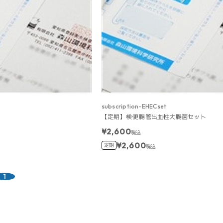
subscription-EHECset
【定期】検便 腸管出血性大腸菌セット
¥2,600
税込
¥2,600
定期
税込
1