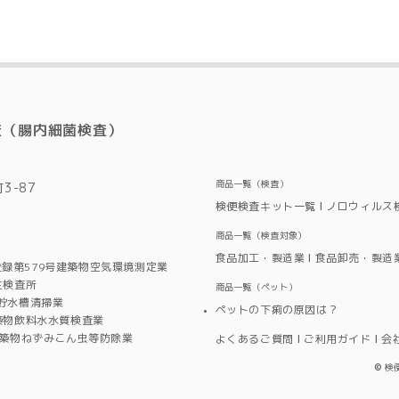
査（腸内細菌検査）
商品一覧（検査）
3-87
検便検査キット一覧
ノロウィルス
商品一覧（検査対象）
食品加工・製造業
食品卸売・製造
録第579号建築物空気環境測定業
生検査所
商品一覧（ペット）
水貯水槽清掃業
ペットの下痢の原因は？
築物飲料水水質検査業
建築物ねずみこん虫等防除業
よくあるご質問
ご利用ガイド
会
©
検便