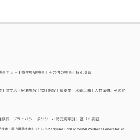
検査キット
寄生虫卵検査
その他の検査
特別項目
業
飲食店
宿泊施設
福祉施設
建築業・水道工事
人材派遣
その他
社概要
プライバシーポリシー
特定商取引に基づく表記
検査・腸内細菌検査キットならMoriyama Environmental Wellness Laboratories,