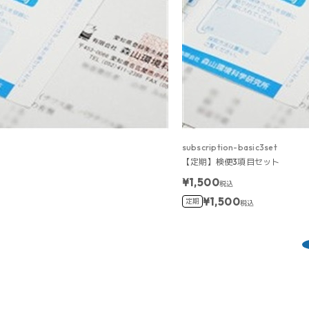
subscription-basic3set
【定期】検便3項目セット
¥1,500
税込
¥1,500
定期
税込