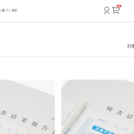
0
カ
に基づく表記
ー
ト
ペ
ー
ジ
対