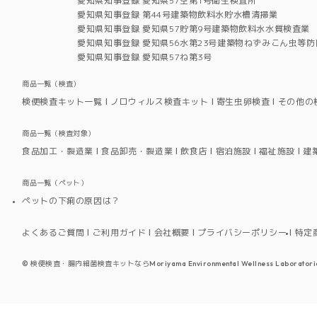
愛知県知事登録 愛知県57空第1号衛生検査所
愛知県知事登録 第44号建築物飲料水貯水槽清掃業
愛知県知事登録 愛知県57貯第9号建築物飲料水水質検査業
愛知県知事登録 愛知県56水第23号建築物ねずみこん虫等防
愛知県知事登録 愛知県57ね第3号
商品一覧（検査）
検便検査キット一覧
ノロウィルス検査キット
寄生虫卵検査
その他の
商品一覧（検査対象）
食品加工・製造業
食品卸売・製造業
飲食店
宿泊施設
福祉施設
建
商品一覧（ペット）
ペットの下痢の原因は？
よくあるご質問
ご利用ガイド
会社概要
プライバシーポリシー
特定
©
検便検査・腸内細菌検査キットならMoriyama Environmental Wellness Laboratori