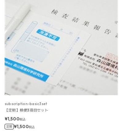
subscription-basic3set
【定期】検便3項目セット
¥1,500
税込
¥1,500
定期
税込