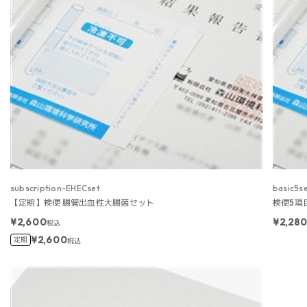
subscription-EHECset
basic5s
【定期】検便 腸管出血性大腸菌セット
検便5項
¥2,600
¥2,28
税込
¥2,600
定期
税込