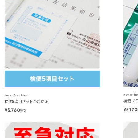
noro-i
basic5set-ur
検便 ノ
検便5項目セット至急対応
¥5,170
¥5,760
税込