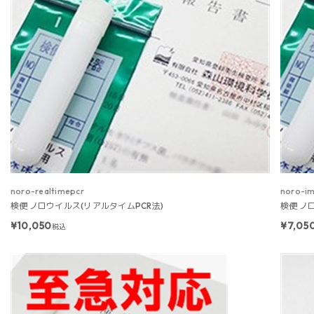
noro-realtimepcr
noro-i
検便 ノロウイルス(リアルタイムPCR法)
検便 ノ
¥10,050
¥7,05
税込