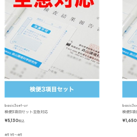
basic3set-ur
basic3s
検便3項目セット至急対応
検便3項
¥5,130
¥1,650
税込
6件
1件～6件