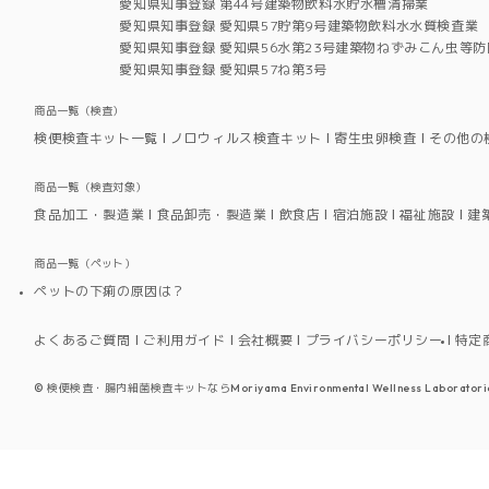
愛知県知事登録 第44号建築物飲料水貯水槽清掃業
愛知県知事登録 愛知県57貯第9号建築物飲料水水質検査業
愛知県知事登録 愛知県56水第23号建築物ねずみこん虫等防
愛知県知事登録 愛知県57ね第3号
商品一覧（検査）
検便検査キット一覧
ノロウィルス検査キット
寄生虫卵検査
その他の
商品一覧（検査対象）
食品加工・製造業
食品卸売・製造業
飲食店
宿泊施設
福祉施設
建
商品一覧（ペット）
ペットの下痢の原因は？
よくあるご質問
ご利用ガイド
会社概要
プライバシーポリシー
特定
©
検便検査・腸内細菌検査キットならMoriyama Environmental Wellness Laboratori