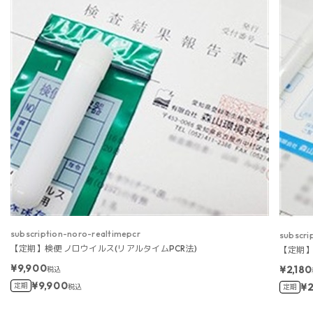
subscription-noro-realtimepcr
subscri
【定期】検便 ノロウイルス(リアルタイムPCR法)
【定期】
¥9,900
¥2,180
税込
¥9,900
定期
¥2
税込
定期