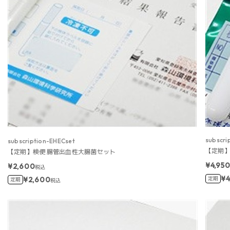
subscr
subscription-EHECset
【定期】
【定期】検便 腸管出血性大腸菌セット
¥4,95
¥2,600
税込
¥4
¥2,600
定期
定期
税込