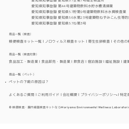
愛知県知事登録 愛知県57空第1号衛生検査所
愛知県知事登録 第44号建築物飲料水貯水槽清掃業
愛知県知事登録 愛知県57貯第9号建築物飲料水水質検査業
愛知県知事登録 愛知県56水第23号建築物ねずみこん虫等防
愛知県知事登録 愛知県57ね第3号
商品一覧（検査）
検便検査キット一覧
ノロウィルス検査キット
寄生虫卵検査
その他の
商品一覧（検査対象）
食品加工・製造業
食品卸売・製造業
飲食店
宿泊施設
福祉施設
建
商品一覧（ペット）
ペットの下痢の原因は？
よくあるご質問
ご利用ガイド
会社概要
プライバシーポリシー
特定
©
検便検査・腸内細菌検査キットならMoriyama Environmental Wellness Laboratori