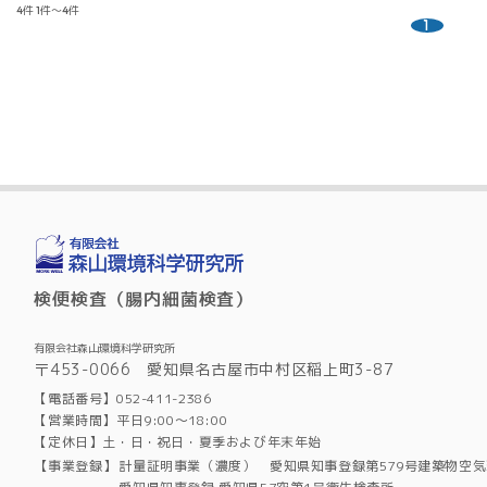
4件
1件～4件
1
検便検査（腸内細菌検査）
有限会社森山環境科学研究所
〒453-0066 愛知県名古屋市中村区稲上町3-87
【電話番号】052-411-2386
【営業時間】平日9:00～18:00
【定休日】土・日・祝日・夏季および年末年始
【事業登録】
計量証明事業（濃度） 愛知県知事登録第579号建築物空