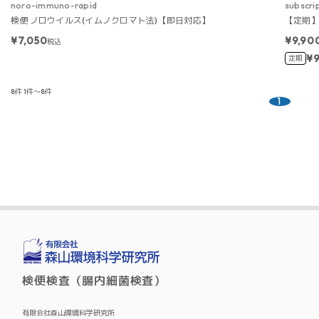
noro-immuno-rapid
subscri
検便 ノロウイルス(イムノクロマト法)【即日対応】
【定期】
¥7,050
¥9,90
税込
¥9
定期
8件
1件～8件
1
検便検査（腸内細菌検査）
有限会社森山環境科学研究所