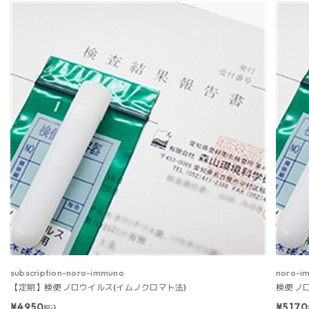
subscription-noro-immuno
noro-i
【定期】検便 ノロウイルス(イムノクロマト法)
検便 ノ
¥4,950
¥5,170
税込