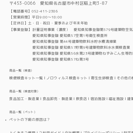
〒453-0066 愛知県名古屋市中村区稲上町3-87
【電話番号】052-411-2386
【営業時間】平日9:00～18:00
【定休日】土・日・祝日・夏季および年末年始
【事業登録】
計量証明事業（濃度） 愛知県知事登録第579号建築物空
愛知県知事登録 愛知県57空第1号衛生検査所
愛知県知事登録 第44号建築物飲料水貯水槽清掃業
愛知県知事登録 愛知県57貯第9号建築物飲料水水質検査業
愛知県知事登録 愛知県56水第23号建築物ねずみこん虫等防
愛知県知事登録 愛知県57ね第3号
商品一覧（検査）
検便検査キット一覧
ノロウィルス検査キット
寄生虫卵検査
その他の
商品一覧（検査対象）
食品加工・製造業
食品卸売・製造業
飲食店
宿泊施設
福祉施設
建
商品一覧（ペット）
ペットの下痢の原因は？
よくあるご質問
ご利用ガイド
会社概要
プライバシーポリシー
特定