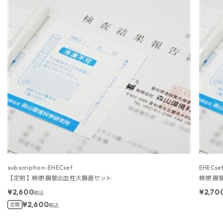
subscription-EHECset
EHECse
【定期】検便 腸管出血性大腸菌セット
検便 腸
¥2,600
¥2,70
税込
¥2,600
定期
税込