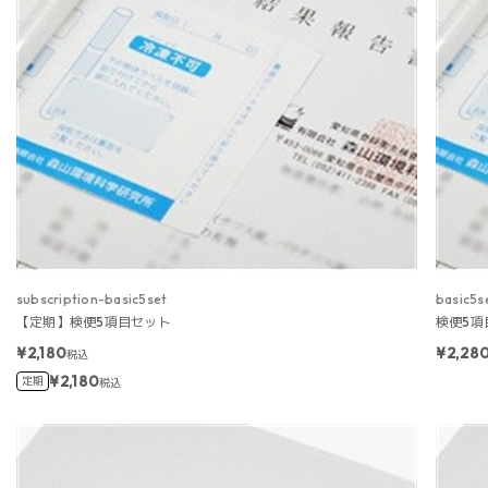
subscription-basic5set
basic5s
【定期】検便5項目セット
検便5項
¥2,180
¥2,28
税込
¥2,180
定期
税込