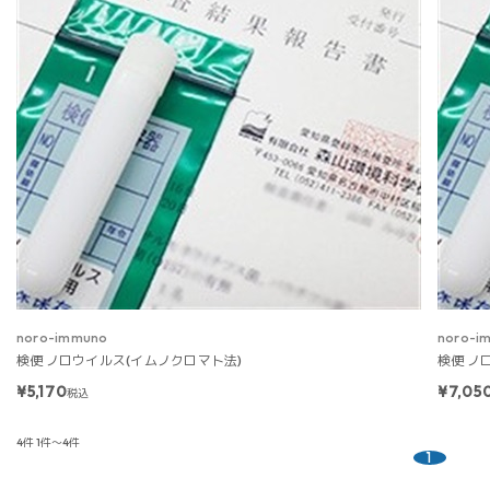
noro-immuno
noro-i
検便 ノロウイルス(イムノクロマト法)
検便 ノ
¥5,170
¥7,05
税込
4件
1件～4件
1