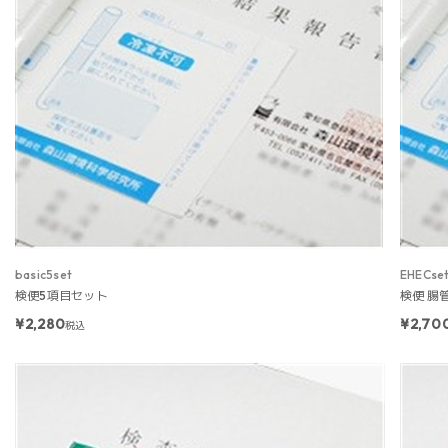
basic5set
EHECse
検便5項目セット
検便 腸
¥2,280
¥2,70
税込