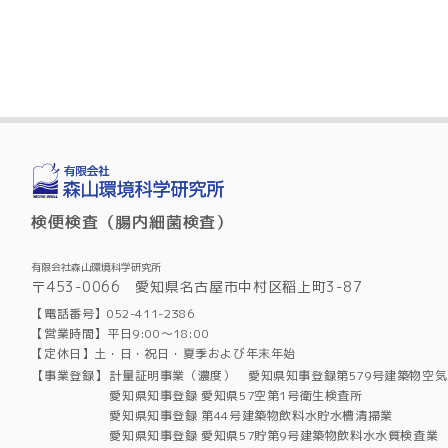
検便検査（腸内細菌検査）
有限会社森山環境科学研究所
〒453-0066 愛知県名古屋市中村区稲上町3-87
【電話番号】052-411-2386
【営業時間】平日9:00～18:00
【定休日】土・日・祝日・夏季および年末年始
【事業登録】
計量証明事業（濃度） 愛知県知事登録第579号建築物空
愛知県知事登録 愛知県57空第1号衛生検査所
愛知県知事登録 第44号建築物飲料水貯水槽清掃業
愛知県知事登録 愛知県57貯第9号建築物飲料水水質検査業