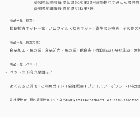
愛知県知事登録 愛知県56水第23号建築物ねずみこん虫等防
愛知県知事登録 愛知県57ね第3号
商品一覧（検査）
検便検査キット一覧
ノロウィルス検査キット
寄生虫卵検査
その他の
商品一覧（検査対象）
食品加工・製造業
食品卸売・製造業
飲食店
宿泊施設
福祉施設
建
商品一覧（ペット）
ペットの下痢の原因は？
よくあるご質問
ご利用ガイド
会社概要
プライバシーポリシー
特定
©
検便検査・腸内細菌検査キットならMoriyama Environmental Wellness Laboratori