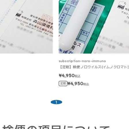
subscription-noro-immuno
【定期】検便 ノロウイルス(イムノクロマト
¥4,950
税込
¥4,950
定期
税込
1