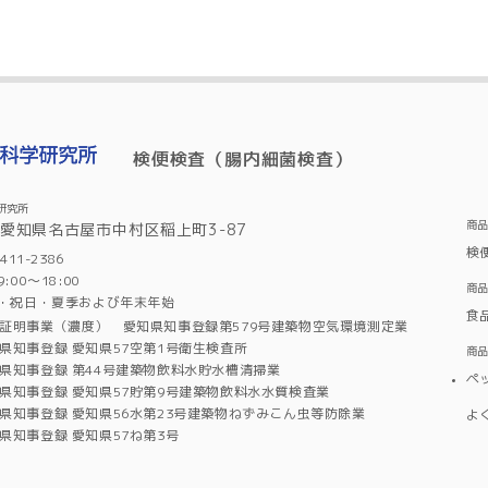
検便検査（腸内細菌検査）
研究所
商
6 愛知県名古屋市中村区稲上町3-87
検
11-2386
00～18:00
商
・祝日・夏季および年末年始
食
証明事業（濃度） 愛知県知事登録第579号建築物空気環境測定業
県知事登録 愛知県57空第1号衛生検査所
商
県知事登録 第44号建築物飲料水貯水槽清掃業
ペ
県知事登録 愛知県57貯第9号建築物飲料水水質検査業
県知事登録 愛知県56水第23号建築物ねずみこん虫等防除業
よ
県知事登録 愛知県57ね第3号