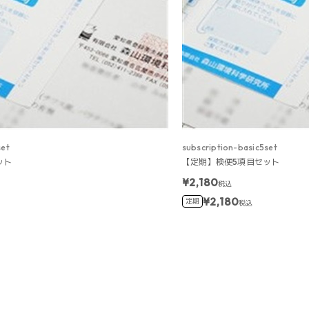
set
subscription-basic5set
ット
【定期】検便5項目セット
¥2,180
税込
¥2,180
定期
税込