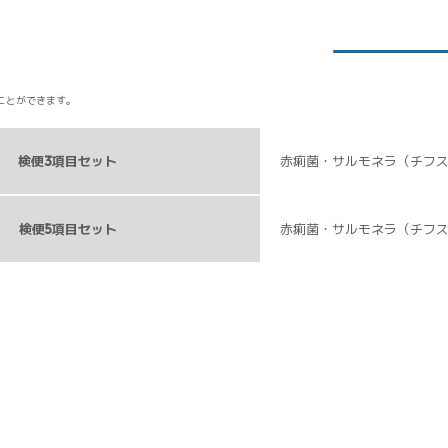
ことができます。
検便3項目セット
赤痢菌・サルモネラ（チフス
検便5項目セット
赤痢菌・サルモネラ（チフス