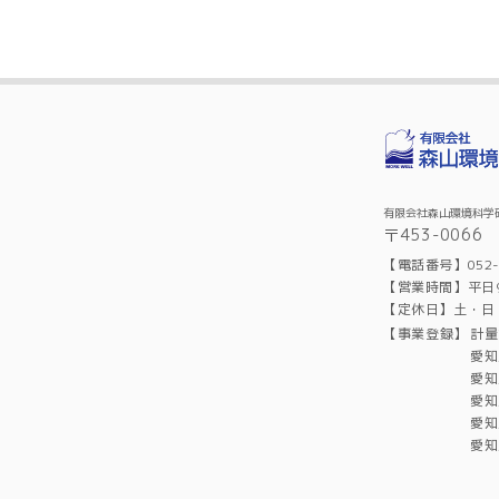
有限会社森山環境科学
〒453-006
【電話番号】052-4
【営業時間】平日9:
【定休日】土・日
【事業登録】
計量
愛知
愛知
愛知
愛知
愛知