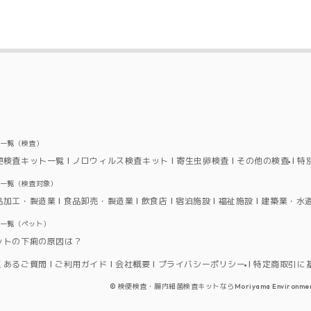
品一覧（検査）
便検査キット一覧
ノロウィルス検査キット
寄生虫卵検査
その他の検査
特
品一覧（検査対象）
品加工・製造業
食品卸売・製造業
飲食店
宿泊施設
福祉施設
建築業・水
品一覧（ペット）
ットの下痢の原因は？
くあるご質問
ご利用ガイド
会社概要
プライバシーポリシー
特定商取引に
©
検便検査・腸内細菌検査キットならMoriyama Environmental W