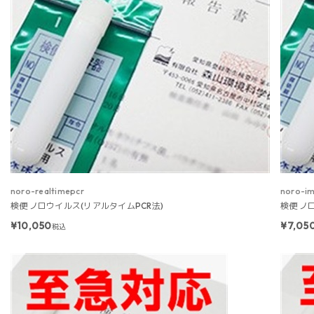
noro-realtimepcr
noro-i
検便 ノロウイルス(リアルタイムPCR法)
検便 ノ
¥10,050
¥7,05
税込