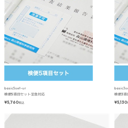
basic5set-ur
basic3s
検便5項目セット至急対応
検便3項
¥5,760
¥5,130
税込