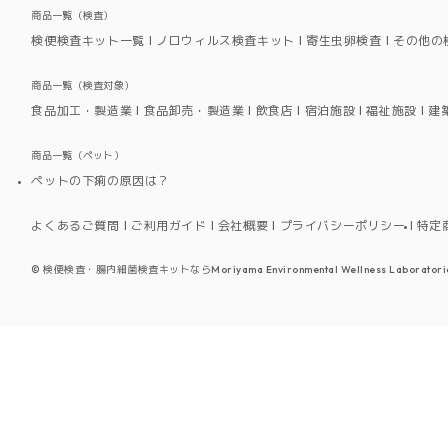
商品一覧（検査）
検便検査キット一覧
ノロウィルス検査キット
寄生虫卵検査
その他の
商品一覧（検査対象）
食品加工・製造業
食品卸売・製造業
飲食店
宿泊施設
福祉施設
建
商品一覧（ペット）
ペットの下痢の原因は？
よくあるご質問
ご利用ガイド
会社概要
プライバシーポリシー
特定
©
検便検査・腸内細菌検査キットならMoriyama Environmental Wellness Laboratori