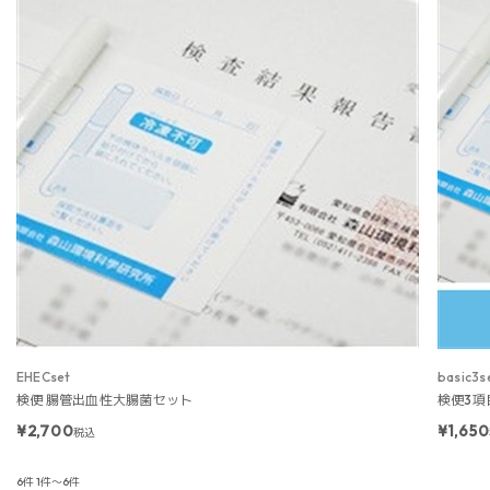
EHECset
basic3s
検便 腸管出血性大腸菌セット
検便3項
¥2,700
¥1,650
税込
6件
1件～6件