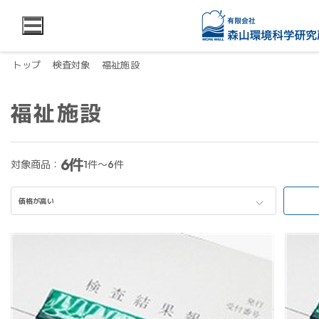
トップ
検査対象
福祉施設
福祉施設
6件
対象商品：
1件～6件
価格が高い