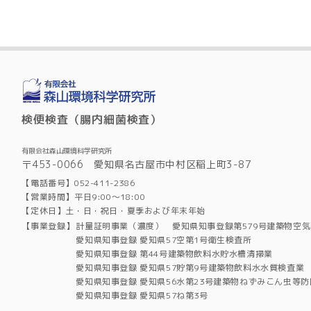
検便検査（腸内細菌検査）
有限会社森山環境科学研究所
〒453-0066 愛知県名古屋市中村区稲上町3-87
【電話番号】052-411-2386
【営業時間】平日9:00～18:00
【定休日】土・日・祝日・夏季および年末年始
【事業登録】
計量証明事業（濃度） 愛知県知事登録第579号建築物空
愛知県知事登録 愛知県57空第1号衛生検査所
愛知県知事登録 第44号建築物飲料水貯水槽清掃業
愛知県知事登録 愛知県57貯第9号建築物飲料水水質検査業
愛知県知事登録 愛知県56水第23号建築物ねずみこん虫等防
愛知県知事登録 愛知県57ね第3号