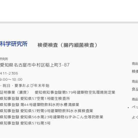
検便検査（腸内細菌検査）
研究所
商
6 愛知県名古屋市中村区稲上町3-87
検
11-2386
00～18:00
商
・祝日・夏季および年末年始
食
証明事業（濃度） 愛知県知事登録第579号建築物空気環境測定業
県知事登録 愛知県57空第1号衛生検査所
商
県知事登録 第44号建築物飲料水貯水槽清掃業
ペ
県知事登録 愛知県57貯第9号建築物飲料水水質検査業
県知事登録 愛知県56水第23号建築物ねずみこん虫等防除業
よ
県知事登録 愛知県57ね第3号