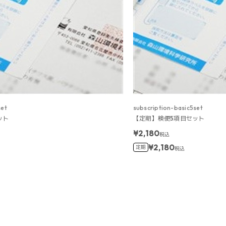
set
subscription-basic5set
ット
【定期】検便5項目セット
¥2,180
税込
¥2,180
定期
税込