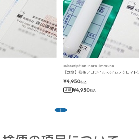
subscription-noro-immuno
【定期】検便 ノロウイルス(イムノクロマト
¥4,950
税込
¥4,950
定期
税込
1