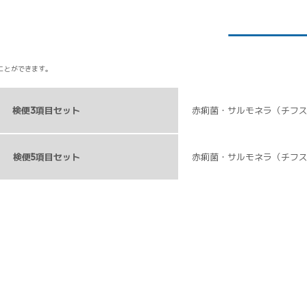
ことができます。
検便3項目セット
赤痢菌・サルモネラ（チフス
検便5項目セット
赤痢菌・サルモネラ（チフス