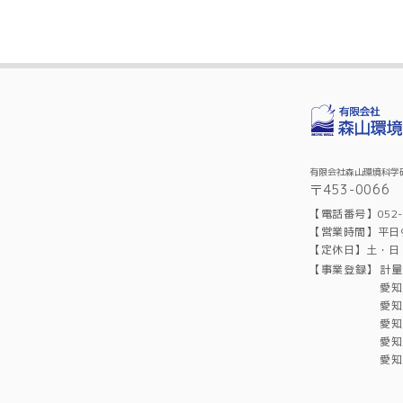
有限会社森山環境科学
〒453-006
【電話番号】052-4
【営業時間】平日9:
【定休日】土・日
【事業登録】
計量
愛知
愛知
愛知
愛知
愛知