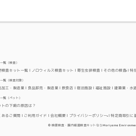
品一覧（検査）
便検査キット一覧
ノロウィルス検査キット
寄生虫卵検査
その他の検査
特
品一覧（検査対象）
品加工・製造業
食品卸売・製造業
飲食店
宿泊施設
福祉施設
建築業・水
品一覧（ペット）
ットの下痢の原因は？
くあるご質問
ご利用ガイド
会社概要
プライバシーポリシー
特定商取引に
©
検便検査・腸内細菌検査キットならMoriyama Environmental W