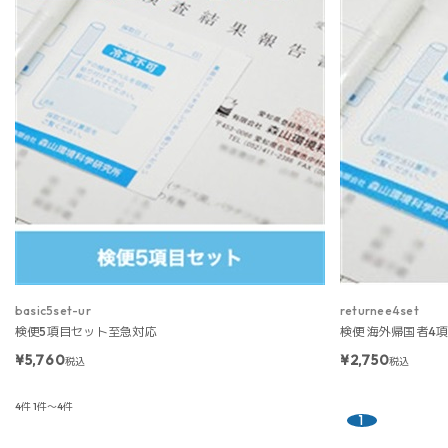
basic5set-ur
returnee4set
検便5項目セット至急対応
検便 海外帰国者4
¥5,760
¥2,750
税込
税込
4件
1件～4件
1