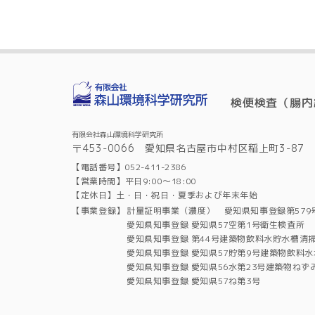
検便検査（腸内
有限会社森山環境科学研究所
〒453-0066 愛知県名古屋市中村区稲上町3-87
【電話番号】052-411-2386
【営業時間】平日9:00～18:00
【定休日】土・日・祝日・夏季および年末年始
【事業登録】
計量証明事業（濃度） 愛知県知事登録第579
愛知県知事登録 愛知県57空第1号衛生検査所
愛知県知事登録 第44号建築物飲料水貯水槽清
愛知県知事登録 愛知県57貯第9号建築物飲料
愛知県知事登録 愛知県56水第23号建築物ね
愛知県知事登録 愛知県57ね第3号