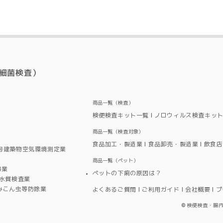
細菌検査）
商品一覧（検査）
検便検査キット一覧
ノロウィルス検査キッ
商品一覧（検査対象）
食品加工・製造業
食品卸売・製造業
飲食店
号建築物空気環境測定業
商品一覧（ペット）
掃業
ペットの下痢の原因は？
水水質検査業
ずみこん虫等防除業
よくあるご質問
ご利用ガイド
会社概要
プ
©
検便検査・腸内細菌検