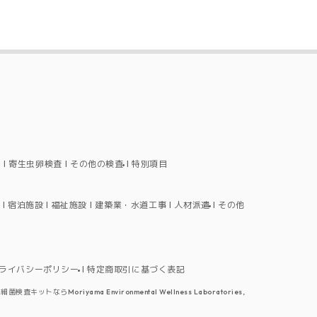
ト
寄生虫卵検査
その他の検査
特別項目
宿泊施設
福祉施設
建築業・水道工事
人材派遣
その他
ライバシーポリシー
特定商取引に基づく表記
査キットならMoriyama Environmental Wellness Laboratories,