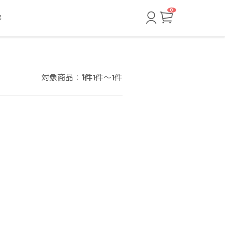
0
カ
記
ー
ト
ペ
ー
ジ
対象商品：
1件
1件～1件