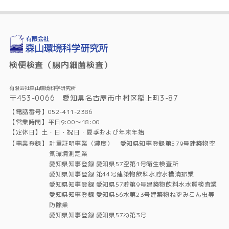
検便検査（腸内細菌検査）
有限会社森山環境科学研究所
〒453-0066 愛知県名古屋市中村区稲上町3-87
【電話番号】052-411-2386
【営業時間】平日9:00～18:00
【定休日】土・日・祝日・夏季および年末年始
【事業登録】
計量証明事業（濃度） 愛知県知事登録第579号建築物空
気環境測定業
愛知県知事登録 愛知県57空第1号衛生検査所
愛知県知事登録 第44号建築物飲料水貯水槽清掃業
愛知県知事登録 愛知県57貯第9号建築物飲料水水質検査業
愛知県知事登録 愛知県56水第23号建築物ねずみこん虫等
防除業
愛知県知事登録 愛知県57ね第3号