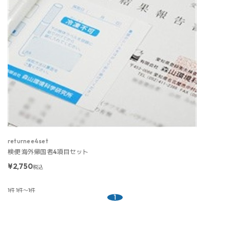
returnee4set
検便 海外帰国者4項目セット
¥2,750
税込
1件
1件～1件
1