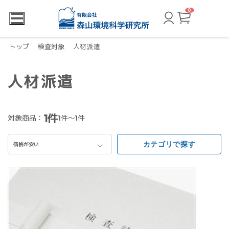
0
カ
ー
ト
ペ
ー
トップ
検査対象
人材派遣
ジ
人材派遣
1件
対象商品：
1件～1件
カテゴリで探す
価格が安い