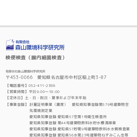
検便検査（腸内細菌検査）
有限会社森山環境科学研究所
〒453-0066 愛知県名古屋市中村区稲上町3-87
【電話番号】052-411-2386
【営業時間】平日9:00～18:00
【定休日】土・日・祝日・夏季および年末年始
【事業登録】
計量証明事業（濃度） 愛知県知事登録第579号建築物空
気環境測定業
愛知県知事登録 愛知県57空第1号衛生検査所
愛知県知事登録 第44号建築物飲料水貯水槽清掃業
愛知県知事登録 愛知県57貯第9号建築物飲料水水質検査業
愛知県知事登録 愛知県56水第23号建築物ねずみこん虫等