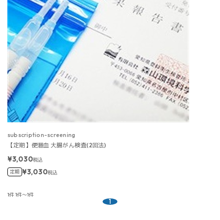
subscription-screening
【定期】便潜血 大腸がん検査(2回法)
¥3,030
税込
¥3,030
定期
税込
1件
1件～1件
1