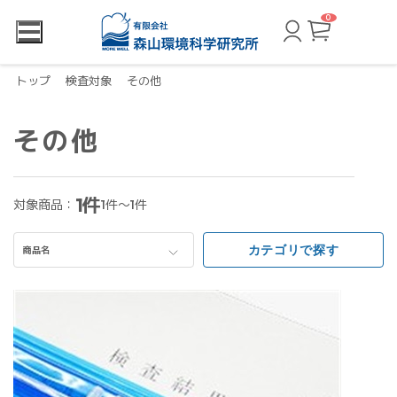
0
カ
ー
ト
ペ
ー
トップ
検査対象
その他
ジ
その他
1件
対象商品：
1件～1件
カテゴリで探す
商品名