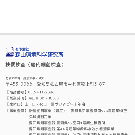
検便検査（腸内細菌検査）
有限会社森山環境科学研究所
〒453-0066 愛知県名古屋市中村区稲上町3-87
【電話番号】052-411-2386
【営業時間】平日9:00～18:00
【定休日】土・日・祝日・夏季および年末年始
【事業登録】
計量証明事業（濃度） 愛知県知事登録第579号建築物空
気環境測定業
愛知県知事登録 愛知県57空第1号衛生検査所
愛知県知事登録 第44号建築物飲料水貯水槽清掃業
愛知県知事登録 愛知県57貯第9号建築物飲料水水質検査業