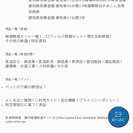
愛知県知事登録 愛知県56水第23号建築物ねずみこん虫等
防除業
愛知県知事登録 愛知県57ね第3号
商品一覧（検査）
検便検査キット一覧
ノロウィルス検査キット
寄生虫卵検査
その他の検査
特別項目
商品一覧（検査対象）
食品加工・製造業
食品卸売・製造業
飲食店
宿泊施設
福祉施設
建築業・水道工事
人材派遣
その他
商品一覧（ペット）
ペットの下痢の原因は？
よくあるご質問
ご利用ガイド
会社概要
プライバシーポリシー
特定商取引に基づく表記
©
検便検査・腸内細菌検査キットならMoriyama Environmental Wellness
絞り込む
Laboratories,