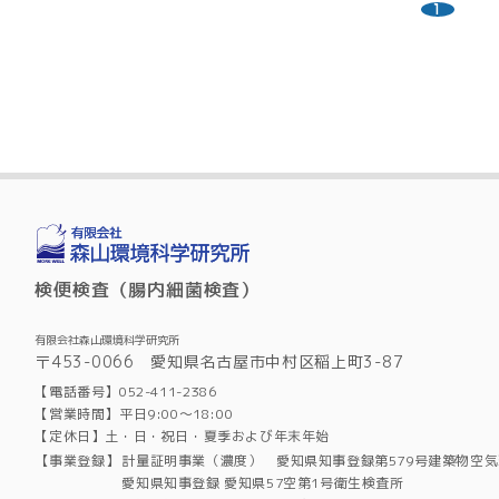
1
検便検査（腸内細菌検査）
有限会社森山環境科学研究所
〒453-0066 愛知県名古屋市中村区稲上町3-87
【電話番号】052-411-2386
【営業時間】平日9:00～18:00
【定休日】土・日・祝日・夏季および年末年始
【事業登録】
計量証明事業（濃度） 愛知県知事登録第579号建築物空
愛知県知事登録 愛知県57空第1号衛生検査所