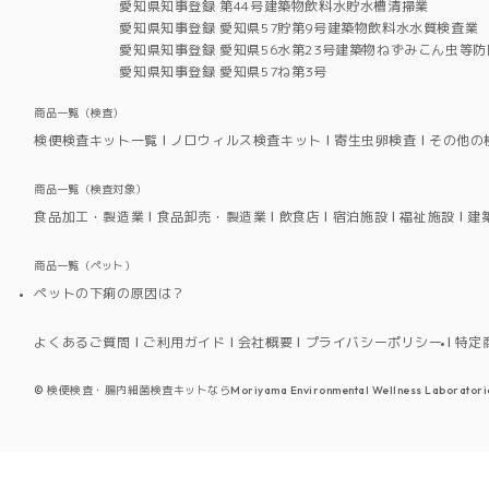
愛知県知事登録 第44号建築物飲料水貯水槽清掃業
愛知県知事登録 愛知県57貯第9号建築物飲料水水質検査業
愛知県知事登録 愛知県56水第23号建築物ねずみこん虫等防
愛知県知事登録 愛知県57ね第3号
商品一覧（検査）
検便検査キット一覧
ノロウィルス検査キット
寄生虫卵検査
その他の
商品一覧（検査対象）
食品加工・製造業
食品卸売・製造業
飲食店
宿泊施設
福祉施設
建
商品一覧（ペット）
ペットの下痢の原因は？
よくあるご質問
ご利用ガイド
会社概要
プライバシーポリシー
特定
©
検便検査・腸内細菌検査キットならMoriyama Environmental Wellness Laboratori