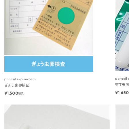
parasit
parasite-pinworm
寄生虫
ぎょう虫卵検査
¥1,650
¥1,500
税込