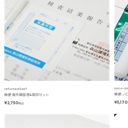
noro-i
returnee4set
検便 ノ
検便 海外帰国者4項目セット
¥5,170
¥2,750
税込