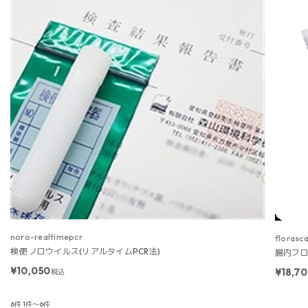
noro-realtimepcr
florasc
検便 ノロウイルス(リアルタイムPCR法)
腸内フロー
¥10,050
¥18,7
税込
6件
1件～6件