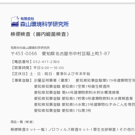
検便検査（腸内細菌検査）
有限会社森山環境科学研究所
〒453-0066 愛知県名古屋市中村区稲上町3-87
【電話番号】052-411-2386
【営業時間】平日9:00～18:00
【定休日】土・日・祝日・夏季および年末年始
【事業登録】
計量証明事業（濃度） 愛知県知事登録第579号建築物空
愛知県知事登録 愛知県57空第1号衛生検査所
愛知県知事登録 第44号建築物飲料水貯水槽清掃業
愛知県知事登録 愛知県57貯第9号建築物飲料水水質検査業
愛知県知事登録 愛知県56水第23号建築物ねずみこん虫等
愛知県知事登録 愛知県57ね第3号
商品一覧（検査）
検便検査キット一覧
ノロウィルス検査キット
寄生虫卵検査
その他の