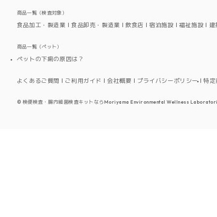
商品一覧（検査対象）
食品加工・製造業
食品卸売・製造業
飲食店
宿泊施設
福祉施設
建
商品一覧（ペット）
ペットの下痢の原因は？
よくあるご質問
ご利用ガイド
会社概要
プライバシーポリシー
特定
©
検便検査・腸内細菌検査キットならMoriyama Environmental Wellness Laboratori