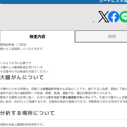
カートに入れ
納期
検査内容
便潜血検査（２回法）
便から２回採取していただきます
このような方に必要です
大腸がんの簡易検査を受けたい方
※生理中の方は検査をお控えください
大腸がんについて
大腸がんの主な特徴は、初期には
自覚症状がほとんどない
ことです。進行すると血便、便秘と下痢
身肉や加工肉の過剰摂取）や飲酒、喫煙、肥満、運動不足、遺伝的要因が挙げられます。
罹患する確率は非常に高く、日本では
男女合計で最も罹患数が多いがん
です。生涯で大腸がんと診
加し始め、50代以上で急増するため、定期的な検診が推奨されます。早期発見であれば完治する可
分析する場所について
有限会社森山環境科学研究所です。