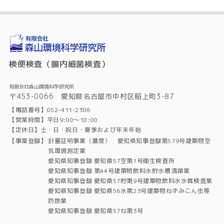
検便検査（腸内細菌検査）
有限会社森山環境科学研究所
〒453-0066 愛知県名古屋市中村区稲上町3-87
【電話番号】052-411-2386
【営業時間】平日9:00～18:00
【定休日】土・日・祝日・夏季および年末年始
【事業登録】
計量証明事業（濃度） 愛知県知事登録第579号建築物空
気環境測定業
愛知県知事登録 愛知県57空第1号衛生検査所
愛知県知事登録 第44号建築物飲料水貯水槽清掃業
愛知県知事登録 愛知県57貯第9号建築物飲料水水質検査業
愛知県知事登録 愛知県56水第23号建築物ねずみこん虫等
防除業
愛知県知事登録 愛知県57ね第3号