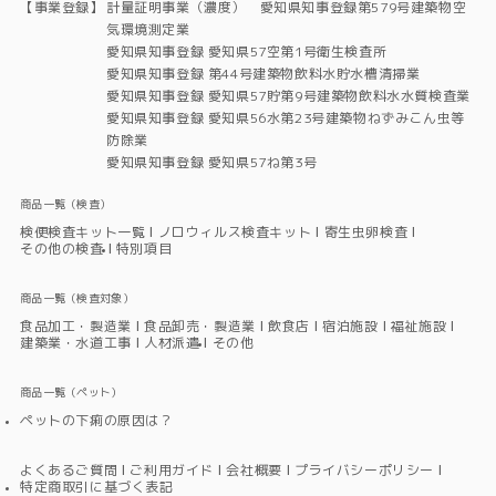
【事業登録】
計量証明事業（濃度） 愛知県知事登録第579号建築物空
気環境測定業
愛知県知事登録 愛知県57空第1号衛生検査所
愛知県知事登録 第44号建築物飲料水貯水槽清掃業
愛知県知事登録 愛知県57貯第9号建築物飲料水水質検査業
愛知県知事登録 愛知県56水第23号建築物ねずみこん虫等
防除業
愛知県知事登録 愛知県57ね第3号
商品一覧（検査）
検便検査キット一覧
ノロウィルス検査キット
寄生虫卵検査
その他の検査
特別項目
商品一覧（検査対象）
食品加工・製造業
食品卸売・製造業
飲食店
宿泊施設
福祉施設
建築業・水道工事
人材派遣
その他
商品一覧（ペット）
ペットの下痢の原因は？
よくあるご質問
ご利用ガイド
会社概要
プライバシーポリシー
特定商取引に基づく表記