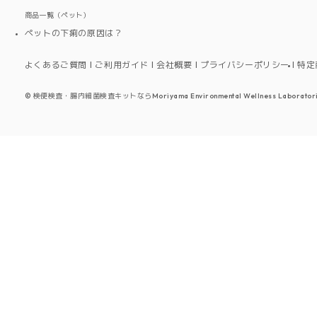
商品一覧（ペット）
ペットの下痢の原因は？
よくあるご質問
ご利用ガイド
会社概要
プライバシーポリシー
特定
©
検便検査・腸内細菌検査キットならMoriyama Environmental Wellness Laboratori