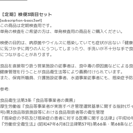
【定期】検便3項目セット
[subscription-basic3set]
この商品は定期検査用です。
単発の検査をご希望の方は、単発検査用の商品をご購入ください。
検便の目的は、病原菌やウイルスに感染していても症状が出ない「健康
に気づかずに周りの人にうつしてしまったり、手洗いが不十分な手で食
につながることがあります。
食品を直接取り扱う営業施設の従事者は、食中毒の原因菌などによる食
健康管理を行うことが食品衛生法等により義務付けられています。
また、保育所職員、介護施設従事者、水道事業従事者にも、感染症予防
参考:
食品衛生法第3条「食品等事業者の責務」
厚生労働省『食品等事業者が実施すべき管理運営基準に関する指針(ガイドライ
号):第3食品取扱施設等における食品取扱者等の衛生管理
『感染症の予防及び感染症の患者に対する医療に関する法律』(平成10年10月
『労働安全衛生法』(昭和47年6月8日法律第57号):第66条・第68条な