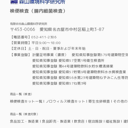
検便検査（腸内細菌検査）
有限会社森山環境科学研究所
〒453-0066 愛知県名古屋市中村区稲上町3-87
【電話番号】052-411-2386
【営業時間】平日9:00～18:00
【定休日】土・日・祝日・夏季および年末年始
【事業登録】
計量証明事業（濃度） 愛知県知事登録第579号建築物空
愛知県知事登録 愛知県57空第1号衛生検査所
愛知県知事登録 第44号建築物飲料水貯水槽清掃業
愛知県知事登録 愛知県57貯第9号建築物飲料水水質検査業
愛知県知事登録 愛知県56水第23号建築物ねずみこん虫等
愛知県知事登録 愛知県57ね第3号
商品一覧（検査）
検便検査キット一覧
ノロウィルス検査キット
寄生虫卵検査
その他の
商品一覧（検査対象）
食品加工・製造業
食品卸売・製造業
飲食店
宿泊施設
福祉施設
建