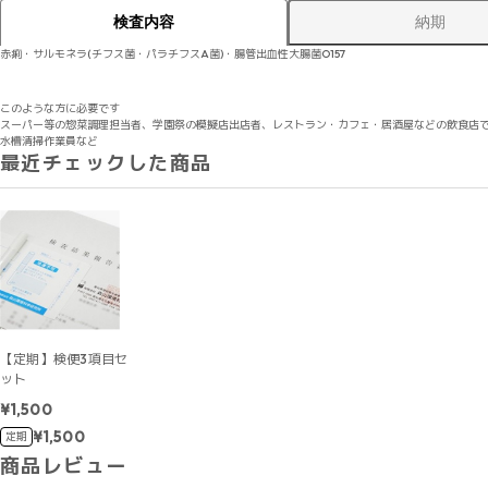
納期
検査内容
赤痢・サルモネラ(チフス菌・パラチフスA菌)・腸管出血性大腸菌O157
このような方に必要です
スーパー等の惣菜調理担当者、学園祭の模擬店出店者、レストラン・カフェ・居酒屋などの飲食店
水槽清掃作業員など
最近チェックした商品
【定期】検便3項目セ
ット
¥1,500
¥1,500
定期
商品レビュー