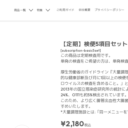
ご利用ガイド
会社概要
プライバシーポリシー
商品一覧
特集
【定期】検便5項目セット
[subscription-basic5set]
この商品は定期検査用です。
単発の検査をご希望の方は、単発検
厚生労働省のガイドライン『大量調
的な健康診断及び月に1回以上の検便
ロウイルスの検査を含めること。」
2013年の国立感染症研究所の統計に
24%、O111も約5%検出されています
このため、より広く腸管出血性大腸
すめいたします。
*大量調理施設とは:「同一メニューを
¥2,180
税込