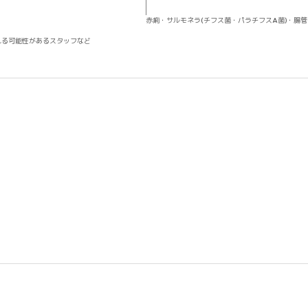
赤痢・サルモネラ(チフス菌・パラチフスA菌)・腸管出
れる可能性があるスタッフなど