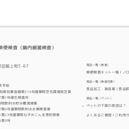
検便検査（腸内細菌検査）
商品一覧（検査）
村区稲上町3-87
検便検査キット一覧
ノ
商品一覧（検査対象）
末年始
食品加工・製造業
食品
知県知事登録第579号建築物空気環境測定業
空第1号衛生検査所
商品一覧（ペット）
築物飲料水貯水槽清掃業
ペットの下痢の原因は？
貯第9号建築物飲料水水質検査業
水第23号建築物ねずみこん虫等防除業
よくあるご質問
ご利用
ね第3号