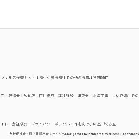
ロウィルス検査キット
寄生虫卵検査
その他の検査
特別項目
卸売・製造業
飲食店
宿泊施設
福祉施設
建築業・水道工事
人材派遣
その
ガイド
会社概要
プライバシーポリシー
特定商取引に基づく表記
©
検便検査・腸内細菌検査キットならMoriyama Environmental Wellness Laboratorie