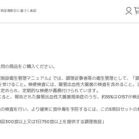
特定商取引に基づく表記
査用の商品をご購入ください。
理施設衛生管理マニュアル』では、調理従事者等の衛生管理として、「
を受けること。検便検査には、腸管出血性大腸菌の検査を含めること。ま
と定められ、定期的な検便が義務付けられています。
よると、報告された腸管出血性大腸菌感染症のうち、約55%はO157が検
。
菌の検査を行い、より確実に食中毒を予防するには、この5項目セットの
1回300食以上又は1日750食以上を提供する調理施設」