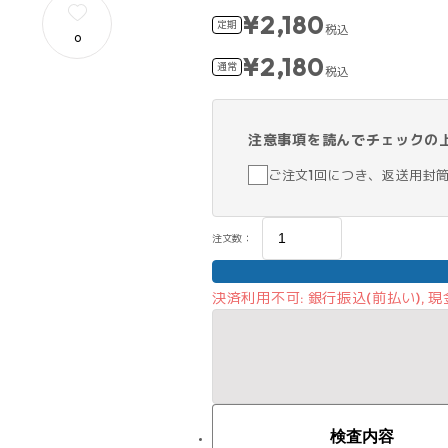
¥2,180
定期
税込
0
¥2,180
通常
税込
注意事項を読んでチェックの
ご注文1回につき、返送用封
注文数：
決済利用不可: 銀行振込(前払い),
検査内容