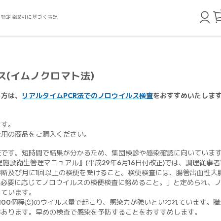
特定商取引に基づく表記
ス(イムノクロマト法)
る方は、
リアルタイムPCR法でのノロウイルス検査
をおすすめいたしま
ます。
査用の商品をご購入ください。
査です。短時間で結果が分かるため、集団検診や感染確認に向いていま
施設衛生管理マニュアル』(平成29年6月16日付改正)では、調理従事
断及び月に1回以上の検便を受けること。検便検査には、腸管出血性大腸
は必要に応じてノロウイルスの検便検査に努めること。」と定められ、
しています。
～100個程度)のウイルス量で起こり、感染力が強いといわれています。
があります。早めの検査で感染を予防することをおすすめします。