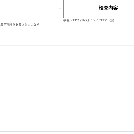
検査内容
検便 ノロウイルス(イムノクロマト法)
れる可能性があるスタッフなど