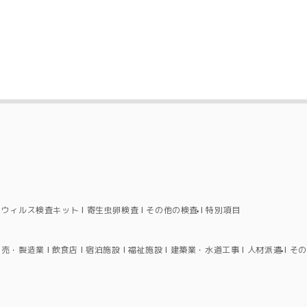
ロウィルス検査キット
寄生虫卵検査
その他の検査
特別項目
卸売・製造業
飲食店
宿泊施設
福祉施設
建築業・水道工事
人材派遣
その