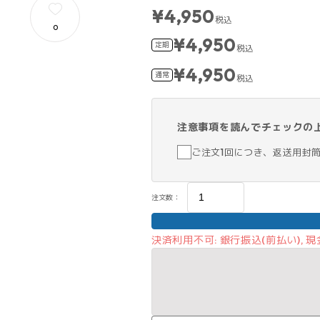
¥4,950
税込
0
¥4,950
定期
税込
¥4,950
通常
税込
注意事項を読んでチェックの
ご注文1回につき、返送用封
注文数：
決済利用不可: 銀行振込(前払い),