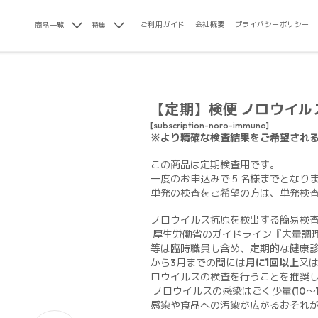
ご利用ガイド
会社概要
プライバシーポリシー
商品一覧
特集
【定期】検便 ノロウイル
[subscription-noro-immuno]
※より精確な検査結果をご希望され
この商品は定期検査用です。
一度のお申込みで５名様までとなり
単発の検査をご希望の方は、単発検
ノロウイルス抗原を検出する簡易検
厚生労働省のガイドライン『大量調理
等は臨時職員も含め、定期的な健康診
から3月までの間には
月に1回以上
又
ロウイルスの検査を行うことを推奨
ノロウイルスの感染はごく少量(10
感染や食品への汚染が広がるおそれ