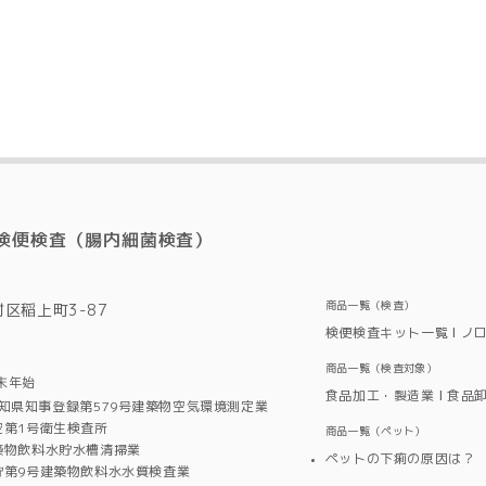
検便検査（腸内細菌検査）
商品一覧（検査）
村区稲上町3-87
検便検査キット一覧
ノ
商品一覧（検査対象）
末年始
食品加工・製造業
食品
知県知事登録第579号建築物空気環境測定業
空第1号衛生検査所
商品一覧（ペット）
築物飲料水貯水槽清掃業
ペットの下痢の原因は？
貯第9号建築物飲料水水質検査業